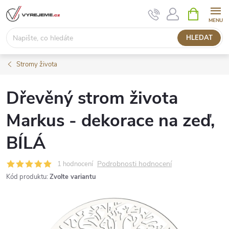
Přejít
NÁKUPNÍ
KOŠÍK
na
obsah
HLEDAT
Stromy života
Dřevěný strom života
Markus - dekorace na zeď,
BÍLÁ
Podrobnosti hodnocení
1 hodnocení
Kód produktu:
Zvolte variantu