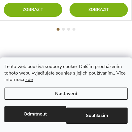
ZOBRAZIT
ZOBRAZIT
Tento web používá soubory cookie. Dalším procházením
Z
tohoto webu vyjadřujete souhlas s jejich používáním.. Více
Maestro
informací
zde
.
á
Nastavení
p
Copyright 2026
www.vyrejeme.cz
. Všechna práva vyhrazena.
Upravit
nastavení cookies
Odmítnout
a
Souhlasím
Vytvořil Shoptet