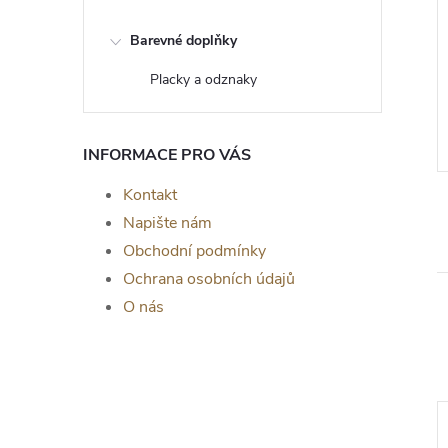
Barevné doplňky
om života Nerida -
Dřevěný strom života Argo -
a zeď, DUB
dekorace na zeď, OŘECH
Placky a odznaky
č
139 Kč
od
ZOBRAZIT
ZOBRAZIT
5 ks
Skladem
>5 ks
INFORMACE PRO VÁS
Kontakt
Napište nám
Obchodní podmínky
Ochrana osobních údajů
O nás