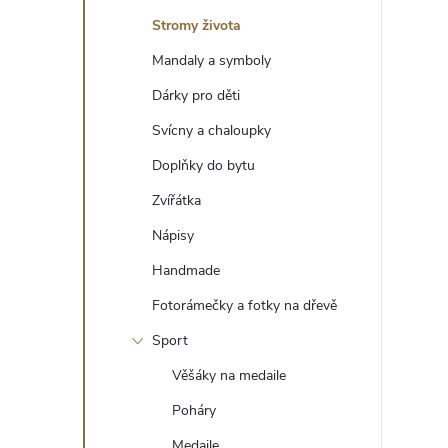
t
Stromy života
r
Mandaly a symboly
Dárky pro děti
a
Svícny a chaloupky
n
Doplňky do bytu
Zvířátka
n
Nápisy
í
Handmade
Fotorámečky a fotky na dřevě
p
Sport
a
Věšáky na medaile
n
Poháry
Medaile