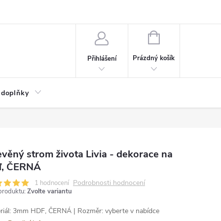
NÁKUPNÍ
KOŠÍK
Prázdný košík
Přihlášení
 doplňky
věný strom života Livia - dekorace na
ď, ČERNÁ
Podrobnosti hodnocení
1 hodnocení
produktu:
Zvolte variantu
riál: 3mm HDF, ČERNÁ | Rozměr: vyberte v nabídce