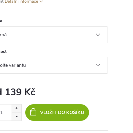
nt
Detailní informace
va
kost
d
139 Kč
ná
:
VLOŽIT DO KOŠÍKU