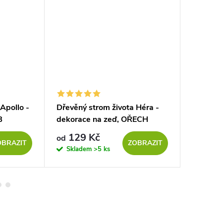
Apollo -
Dřevěný strom života Héra -
Dřevěný
B
dekorace na zeď, OŘECH
měsíc -
SONOM
129 Kč
299
od
od
OBRAZIT
ZOBRAZIT
Skladem
>5 ks
Sklad