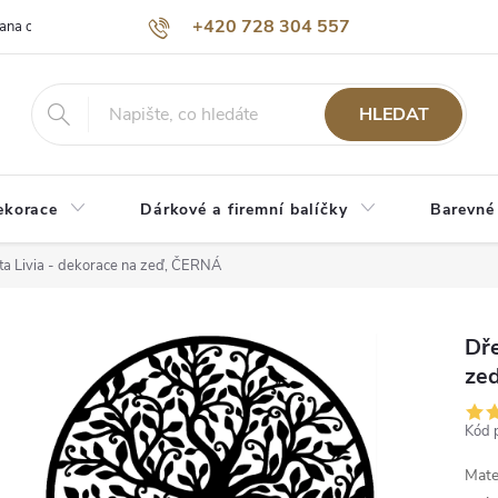
+420 728 304 557
ana osobních údajů
O nás
HLEDAT
ekorace
Dárkové a firemní balíčky
Barevné
ta Livia - dekorace na zeď, ČERNÁ
Dře
ze
Kód 
Mate