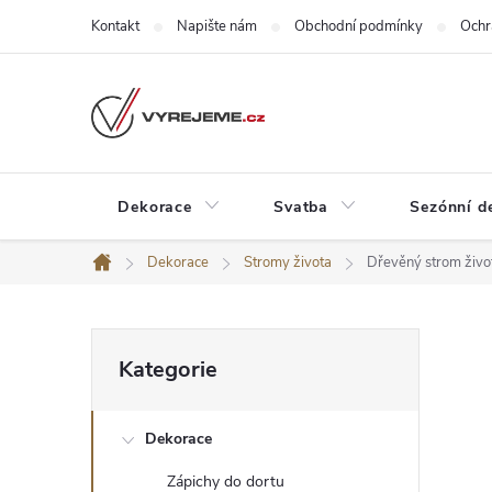
Přejít
Kontakt
Napište nám
Obchodní podmínky
Ochr
na
obsah
Dekorace
Svatba
Sezónní d
Dekorace
Stromy života
Dřevěný strom živo
Domů
P
Přeskočit
Kategorie
kategorie
o
Dekorace
s
Zápichy do dortu