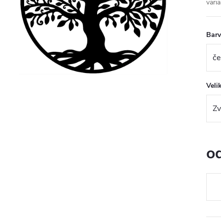
varia
Bar
Veli
o
Měr
cena