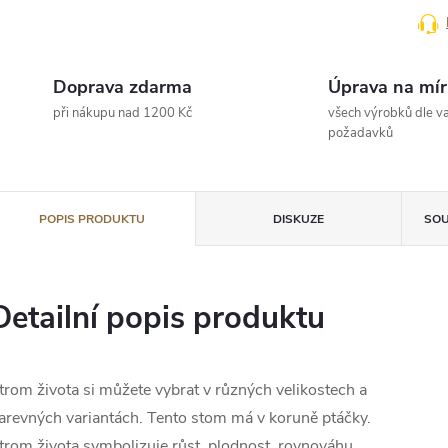
Doprava zdarma
Úprava na mír
při nákupu nad 1200 Kč
všech výrobků dle va
požadavků
POPIS PRODUKTU
DISKUZE
SOU
Detailní popis produktu
trom života si můžete vybrat v různých velikostech a
arevných variantách. Tento stom má v koruně ptáčky.
trom života symbolizuje růst, plodnost, rovnováhu,