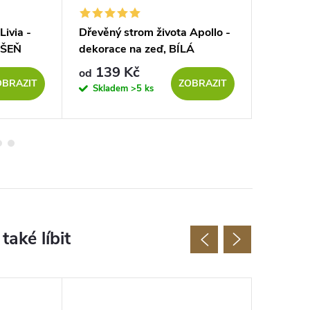
Livia -
Dřevěný strom života Apollo -
Dřevěný
EŠEŇ
dekorace na zeď, BÍLÁ
dekorac
139 Kč
139
od
od
OBRAZIT
ZOBRAZIT
Skladem
>5 ks
Sklad