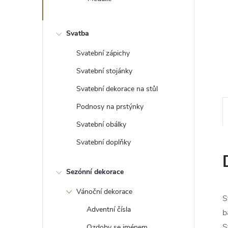
e
l
Svatba
Svatební zápichy
Svatební stojánky
Svatební dekorace na stůl
Podnosy na prstýnky
Svatební obálky
Svatební doplňky
Sezónní dekorace
Vánoční dekorace
S
Adventní čísla
b
S
Ozdoby se jménem