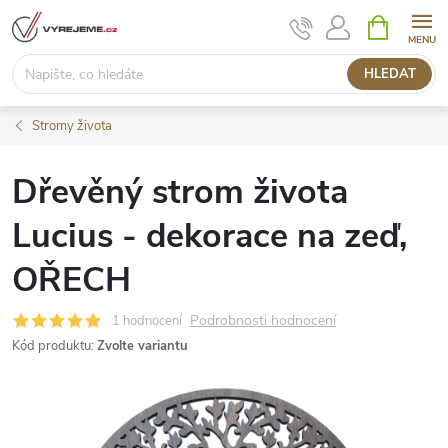
Přejít
NÁKUPNÍ
KOŠÍK
na
obsah
HLEDAT
Stromy života
Dřevěný strom života
Lucius - dekorace na zeď,
OŘECH
Podrobnosti hodnocení
1 hodnocení
Kód produktu:
Zvolte variantu