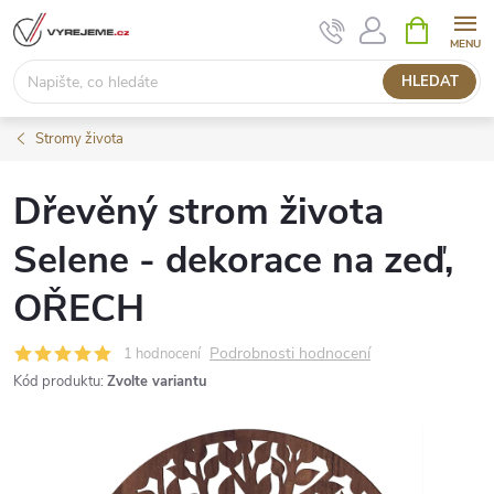
Přejít
NÁKUPNÍ
KOŠÍK
na
obsah
HLEDAT
Stromy života
Dřevěný strom života
Selene - dekorace na zeď,
OŘECH
Podrobnosti hodnocení
1 hodnocení
Kód produktu:
Zvolte variantu