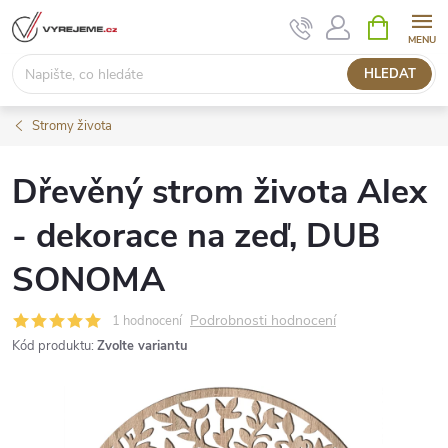
Přejít
NÁKUPNÍ
KOŠÍK
na
obsah
HLEDAT
Stromy života
Dřevěný strom života Alex
- dekorace na zeď, DUB
SONOMA
Podrobnosti hodnocení
1 hodnocení
Kód produktu:
Zvolte variantu