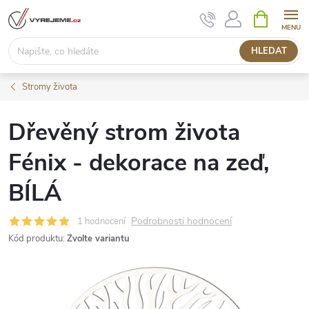
Přejít
NÁKUPNÍ
KOŠÍK
na
obsah
HLEDAT
Stromy života
Dřevěný strom života
Fénix - dekorace na zeď,
BÍLÁ
Podrobnosti hodnocení
1 hodnocení
Kód produktu:
Zvolte variantu