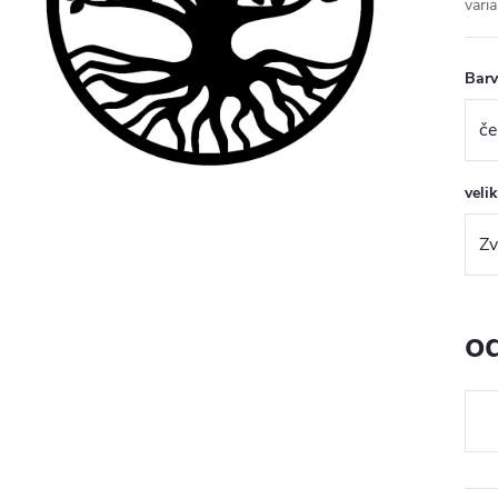
varia
Bar
veli
o
Měr
cena