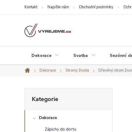
Přejít
Kontakt
Napište nám
Obchodní podmínky
Ochr
na
obsah
Dekorace
Svatba
Sezónní d
Dekorace
Stromy života
Dřevěný strom živo
Domů
P
Přeskočit
Kategorie
kategorie
o
Dekorace
s
Zápichy do dortu