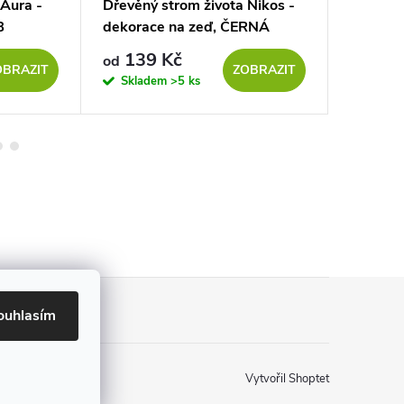
 Aura -
Dřevěný strom života Nikos -
Dřevěný
B
dekorace na zeď, ČERNÁ
dekorac
139 Kč
139
od
od
OBRAZIT
ZOBRAZIT
Skladem
>5 ks
Sklad
ouhlasím
Vytvořil Shoptet