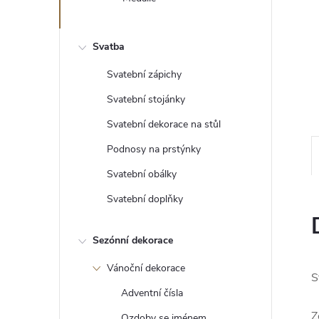
e
l
Svatba
Svatební zápichy
Svatební stojánky
Svatební dekorace na stůl
Podnosy na prstýnky
Svatební obálky
Svatební doplňky
Sezónní dekorace
Vánoční dekorace
S
Adventní čísla
Z
Ozdoby se jménem