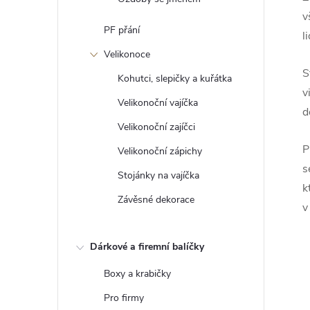
v
PF přání
l
Velikonoce
S
Kohutci, slepičky a kuřátka
v
Velikonoční vajíčka
d
Velikonoční zajíčci
P
Velikonoční zápichy
s
Stojánky na vajíčka
k
Závěsné dekorace
v
Dárkové a firemní balíčky
Boxy a krabičky
Pro firmy