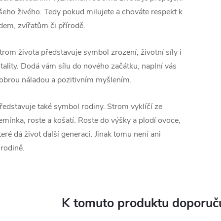
šeho živého. Tedy pokud milujete a chováte respekt k
idem, zvířatům či přírodě.
trom života představuje symbol zrození, životní síly i
itality. Dodá vám sílu do nového začátku, naplní vás
obrou náladou a pozitivním myšlením.
ředstavuje také symbol rodiny. Strom vyklíčí ze
emínka, roste a košatí. Roste do výšky a plodí ovoce,
teré dá život další generaci. Jinak tomu není ani
 rodině.
K tomuto produktu doporuču