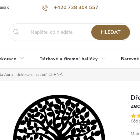
+420 728 304 557
ana osobních údajů
O nás
HLEDAT
ekorace
Dárkové a firemní balíčky
Barevné
ta Aura - dekorace na zeď, ČERNÁ
Dře
ze
Kód 
Mate