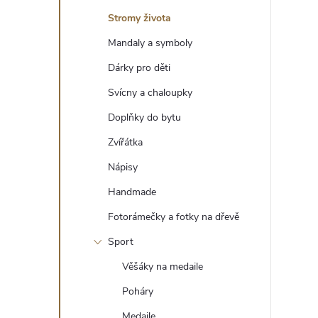
t
Stromy života
r
Mandaly a symboly
Dárky pro děti
a
Svícny a chaloupky
n
Doplňky do bytu
Zvířátka
n
Nápisy
í
Handmade
Fotorámečky a fotky na dřevě
p
Sport
a
Věšáky na medaile
n
Poháry
Medaile