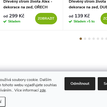
Dřevěný strom života Alex -
Dřevěný strom života
dekorace na zeď, OŘECH
dekorace na zeď, DU
SONOMA
299 Kč
139 Kč
od
od
ZOBRAZIT
Z
Skladem
Skladem
>5 ks
oužívá soubory cookie. Dalším
Maestro
Odmítnout
S
 tohoto webu vyjadřujete souhlas
žíváním.. Více informací
zde
.
Upravit nastavení cookies
í