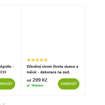
Apollo -
Dřevěný strom života slunce a
Dřevěný
ECH
měsíc - dekorace na zeď,
dekorac
ČERNÁ
299 Kč
139
od
od
OBRAZIT
ZOBRAZIT
Skladem
Sklad