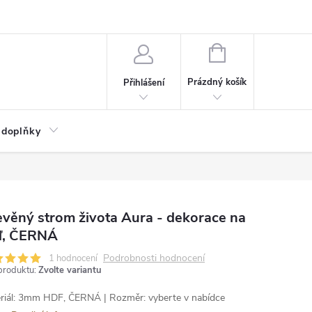
NÁKUPNÍ
KOŠÍK
Prázdný košík
Přihlášení
 doplňky
věný strom života Aura - dekorace na
ď, ČERNÁ
Podrobnosti hodnocení
1 hodnocení
produktu:
Zvolte variantu
riál: 3mm HDF, ČERNÁ | Rozměr: vyberte v nabídce