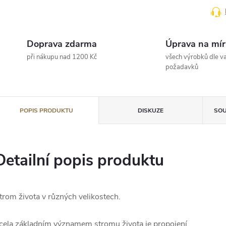
Doprava zdarma
Úprava na mír
při nákupu nad 1200 Kč
všech výrobků dle va
požadavků
POPIS PRODUKTU
DISKUZE
SOU
Detailní popis produktu
trom života v různých velikostech.
cela základním významem stromu života je propojení