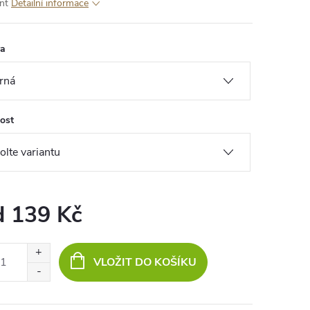
nt
Detailní informace
va
kost
d
139 Kč
ná
:
VLOŽIT DO KOŠÍKU