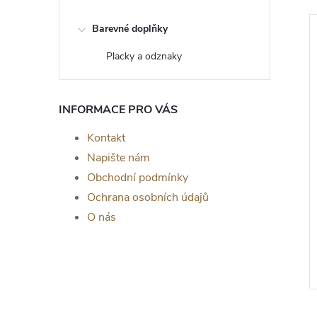
Barevné doplňky
Placky a odznaky
INFORMACE PRO VÁS
Kontakt
Napište nám
Obchodní podmínky
Ochrana osobních údajů
om života Livia -
Dřevěný strom života Héra -
O nás
a zeď, DUB
dekorace na zeď, DUB
SONOMA
č
129 Kč
od
ZOBRAZIT
ZOBRAZIT
Skladem
>5 ks