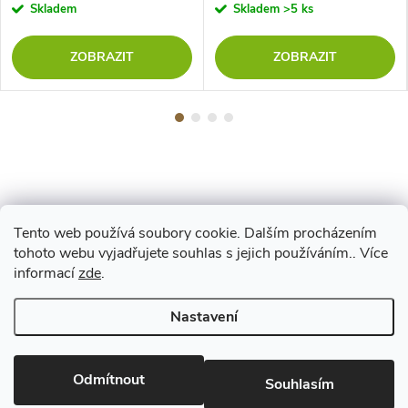
Skladem
Skladem
>5 ks
ZOBRAZIT
ZOBRAZIT
Tento web používá soubory cookie. Dalším procházením
Z
tohoto webu vyjadřujete souhlas s jejich používáním.. Více
Maestro
informací
zde
.
á
Nastavení
p
Copyright 2026
www.vyrejeme.cz
. Všechna práva vyhrazena.
Upravit
nastavení cookies
Odmítnout
a
Souhlasím
Vytvořil Shoptet