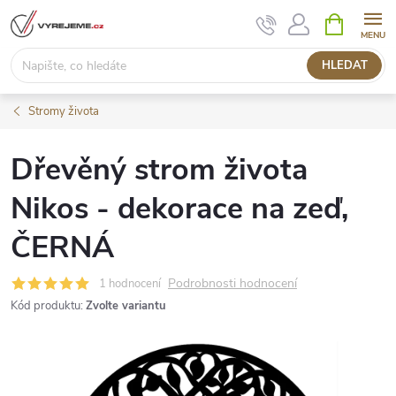
Přejít
NÁKUPNÍ
KOŠÍK
na
obsah
HLEDAT
Stromy života
Dřevěný strom života
Nikos - dekorace na zeď,
ČERNÁ
Podrobnosti hodnocení
1 hodnocení
Kód produktu:
Zvolte variantu