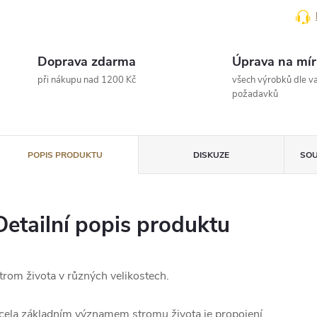
Doprava zdarma
Úprava na mír
při nákupu nad 1200 Kč
všech výrobků dle va
požadavků
POPIS PRODUKTU
DISKUZE
SOU
Detailní popis produktu
trom života v různých velikostech.
cela základním významem stromu života je propojení