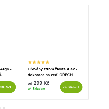
 Argo -
Dřevěný strom života Alex -
Dřevěný 
Á
dekorace na zeď, OŘECH
dekorac
299 Kč
139
od
od
OBRAZIT
ZOBRAZIT
Skladem
Sklad