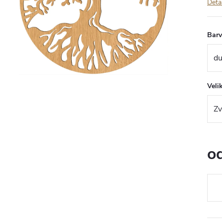
Deta
Bar
Veli
o
Měr
cena