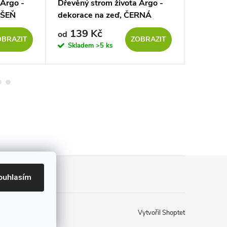
 Argo -
Dřevěný strom života Argo -
Dřevěný 
EŠEŇ
dekorace na zeď, ČERNÁ
dekorac
SONOM
139 Kč
139
od
od
OBRAZIT
ZOBRAZIT
Skladem
>5 ks
Sklad
ouhlasím
Vytvořil Shoptet