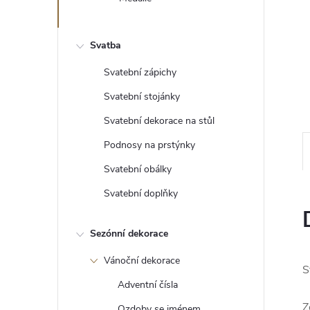
e
l
Svatba
Svatební zápichy
Svatební stojánky
Svatební dekorace na stůl
Podnosy na prstýnky
Svatební obálky
Svatební doplňky
Sezónní dekorace
Vánoční dekorace
S
Adventní čísla
Z
Ozdoby se jménem