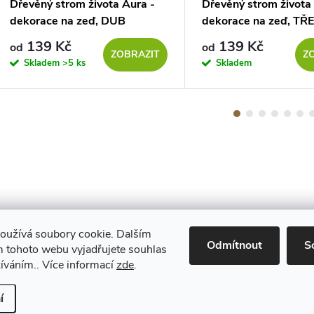
Dřevěný strom života Aura -
Dřevěný strom života
dekorace na zeď, DUB
dekorace na zeď, TŘ
SONOMA
139 Kč
139 Kč
od
od
ZOBRAZIT
Z
Skladem
>5 ks
Skladem
oužívá soubory cookie. Dalším
Maestro
Odmítnout
S
 tohoto webu vyjadřujete souhlas
žíváním.. Více informací
zde
.
Upravit nastavení cookies
í