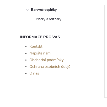
Barevné doplňky
Placky a odznaky
INFORMACE PRO VÁS
Kontakt
Napište nám
Obchodní podmínky
Ochrana osobních údajů
om života Alex -
Dřevěný strom života Alice -
O nás
a zeď, DUB
dekorace na zeď, ČERNÁ
č
139 Kč
od
ZOBRAZIT
ZOBRAZIT
Skladem
>5 ks