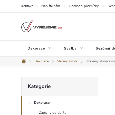
Přejít
Kontakt
Napište nám
Obchodní podmínky
Ochr
na
obsah
Dekorace
Svatba
Sezónní d
Dekorace
Stromy života
Dřevěný strom živo
Domů
P
Přeskočit
Kategorie
kategorie
o
Dekorace
s
Zápichy do dortu