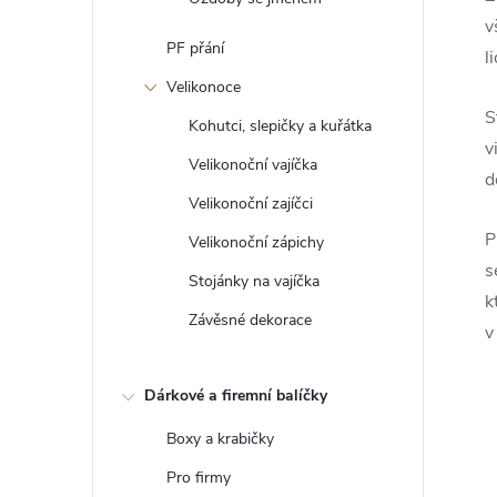
v
PF přání
l
Velikonoce
S
Kohutci, slepičky a kuřátka
v
Velikonoční vajíčka
d
Velikonoční zajíčci
P
Velikonoční zápichy
s
Stojánky na vajíčka
k
Závěsné dekorace
v
Dárkové a firemní balíčky
Boxy a krabičky
Pro firmy