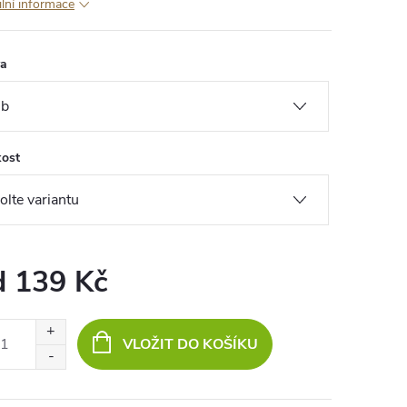
ilní informace
va
kost
d
139 Kč
ná
:
VLOŽIT DO KOŠÍKU