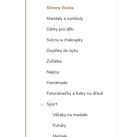
t
Stromy života
r
Mandaly a symboly
Dárky pro děti
a
Svícny a chaloupky
n
Doplňky do bytu
Zvířátka
n
Nápisy
í
Handmade
Fotorámečky a fotky na dřevě
p
Sport
a
Věšáky na medaile
n
Poháry
Medaile