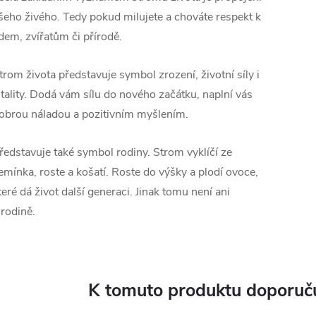
šeho živého. Tedy pokud milujete a chováte respekt k
idem, zvířatům či přírodě.
trom života představuje symbol zrození, životní síly i
itality. Dodá vám sílu do nového začátku, naplní vás
obrou náladou a pozitivním myšlením.
ředstavuje také symbol rodiny. Strom vyklíčí ze
emínka, roste a košatí. Roste do výšky a plodí ovoce,
teré dá život další generaci. Jinak tomu není ani
 rodině.
K tomuto produktu doporuču