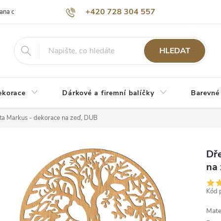
+420 728 304 557
ana osobních údajů
O nás
HLEDAT
ekorace
Dárkové a firemní balíčky
Barevné
ta Markus - dekorace na zeď, DUB
Dře
na
Kód 
Mate