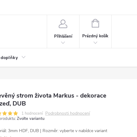
NÁKUPNÍ
KOŠÍK
Prázdný košík
Přihlášení
 doplňky
věný strom života Markus - dekorace
 zeď, DUB
Podrobnosti hodnocení
1 hodnocení
produktu:
Zvolte variantu
riál: 3mm HDF, DUB | Rozměr: vyberte v nabídce variant