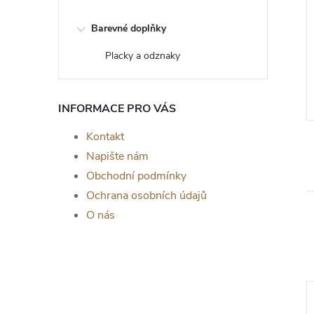
Barevné doplňky
om života Livia -
Dřevěný strom života Selene -
a zeď, ČERNÁ
dekorace na zeď, TŘEŠEŇ
Placky a odznaky
č
139 Kč
od
ZOBRAZIT
ZOBRAZIT
Skladem
INFORMACE PRO VÁS
Kontakt
Napište nám
Obchodní podmínky
Ochrana osobních údajů
O nás