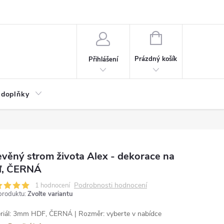
NÁKUPNÍ
KOŠÍK
Prázdný košík
Přihlášení
 doplňky
věný strom života Alex - dekorace na
ď, ČERNÁ
Podrobnosti hodnocení
1 hodnocení
produktu:
Zvolte variantu
riál: 3mm HDF, ČERNÁ | Rozměr: vyberte v nabídce