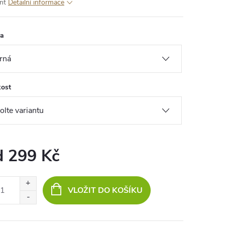
nt
Detailní informace
va
kost
d
299 Kč
ná
:
VLOŽIT DO KOŠÍKU