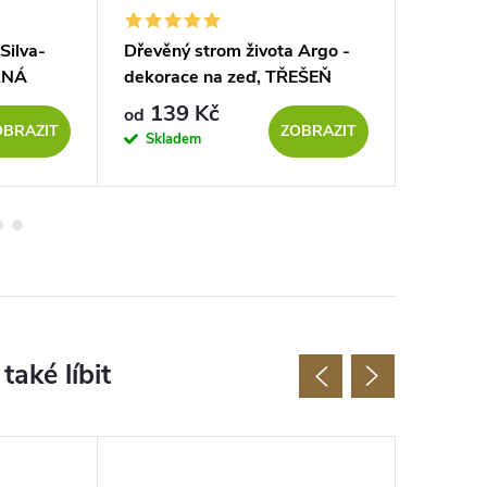
Silva-
Dřevěný strom života Argo -
Dřevěný
RNÁ
dekorace na zeď, TŘEŠEŇ
dekorac
SONOM
139 Kč
129
od
od
OBRAZIT
ZOBRAZIT
Skladem
Sklad