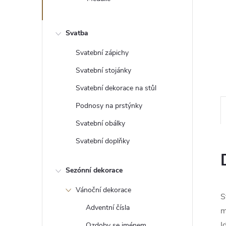
e
l
Svatba
Svatební zápichy
Svatební stojánky
Svatební dekorace na stůl
Podnosy na prstýnky
Svatební obálky
Svatební doplňky
Sezónní dekorace
Vánoční dekorace
S
Adventní čísla
m
I
Ozdoby se jménem