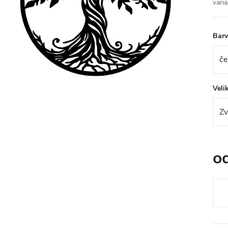
varia
Bar
Veli
o
Měr
cena