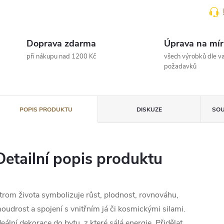
Doprava zdarma
Úprava na mír
při nákupu nad 1200 Kč
všech výrobků dle va
požadavků
POPIS PRODUKTU
DISKUZE
SOU
Detailní popis produktu
trom života symbolizuje růst, plodnost, rovnováhu,
oudrost a spojení s vnitřním já či kosmickými silami.
deální dekorace do bytu, z které sálá energie. Přidělat