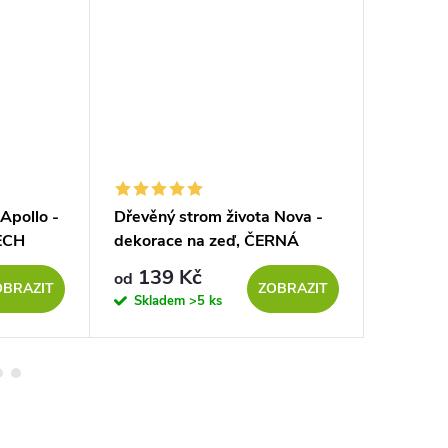
Apollo -
Dřevěný strom života Nova -
Dřevěný
ECH
dekorace na zeď, ČERNÁ
dekorac
139 Kč
139
od
od
OBRAZIT
ZOBRAZIT
Skladem
>5 ks
Sklad