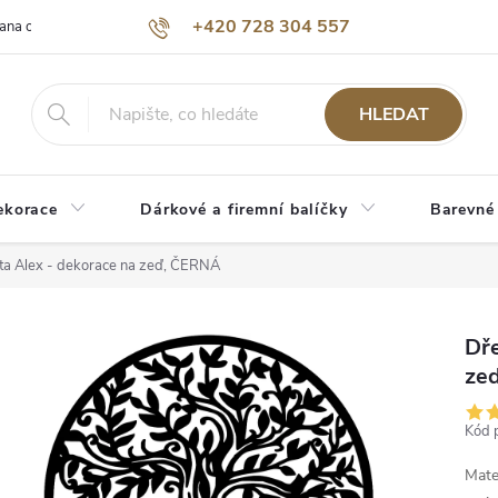
+420 728 304 557
ana osobních údajů
O nás
HLEDAT
ekorace
Dárkové a firemní balíčky
Barevné
ta Alex - dekorace na zeď, ČERNÁ
Dře
ze
Kód 
Mate