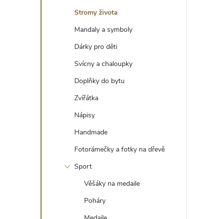
t
Stromy života
r
Mandaly a symboly
Dárky pro děti
a
Svícny a chaloupky
n
Doplňky do bytu
Zvířátka
n
Nápisy
í
Handmade
Fotorámečky a fotky na dřevě
p
Sport
a
Věšáky na medaile
n
Poháry
Medaile