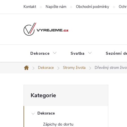
Přejít
Kontakt
Napište nám
Obchodní podmínky
Ochr
na
obsah
Dekorace
Svatba
Sezónní d
Dekorace
Stromy života
Dřevěný strom živo
Domů
P
Přeskočit
Kategorie
kategorie
o
Dekorace
s
Zápichy do dortu