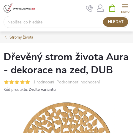
Přejít
NÁKUPNÍ
KOŠÍK
na
obsah
HLEDAT
Stromy života
Dřevěný strom života Aura
- dekorace na zeď, DUB
Podrobnosti hodnocení
1 hodnocení
Kód produktu:
Zvolte variantu