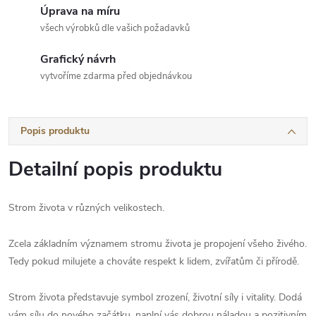
Úprava na míru
všech výrobků dle vašich požadavků
Grafický návrh
vytvoříme zdarma před objednávkou
Popis produktu
Detailní popis produktu
Strom života v různých velikostech.
Zcela základním významem stromu života je propojení všeho živého.
Tedy pokud milujete a chováte respekt k lidem, zvířatům či přírodě.
Strom života představuje symbol zrození, životní síly i vitality. Dodá
vám sílu do nového začátku, naplní vás dobrou náladou a pozitivním