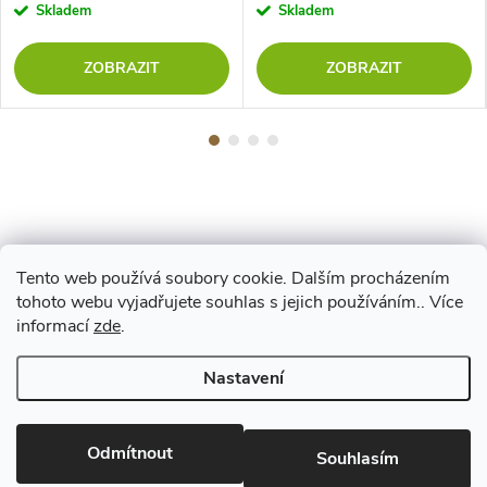
Skladem
Skladem
ZOBRAZIT
ZOBRAZIT
Tento web používá soubory cookie. Dalším procházením
Z
tohoto webu vyjadřujete souhlas s jejich používáním.. Více
Maestro
informací
zde
.
á
Nastavení
p
Copyright 2026
www.vyrejeme.cz
. Všechna práva vyhrazena.
Upravit
nastavení cookies
Odmítnout
a
Souhlasím
Vytvořil Shoptet