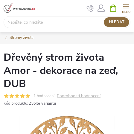
Přejít
NÁKUPNÍ
KOŠÍK
na
obsah
HLEDAT
Stromy života
Dřevěný strom života
Amor - dekorace na zeď,
DUB
Podrobnosti hodnocení
1 hodnocení
Kód produktu:
Zvolte variantu