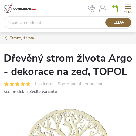
Přejít
NÁKUPNÍ
KOŠÍK
na
obsah
HLEDAT
Stromy života
Dřevěný strom života Argo
- dekorace na zeď, TOPOL
Podrobnosti hodnocení
1 hodnocení
Kód produktu:
Zvolte variantu