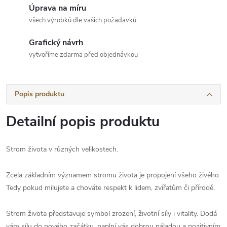
Úprava na míru
všech výrobků dle vašich požadavků
Grafický návrh
vytvoříme zdarma před objednávkou
Popis produktu
Detailní popis produktu
Strom života v různých velikostech.
Zcela základním významem stromu života je propojení všeho živého.
Tedy pokud milujete a chováte respekt k lidem, zvířatům či přírodě.
Strom života představuje symbol zrození, životní síly i vitality. Dodá
vám sílu do nového začátku, naplní vás dobrou náladou a pozitivním