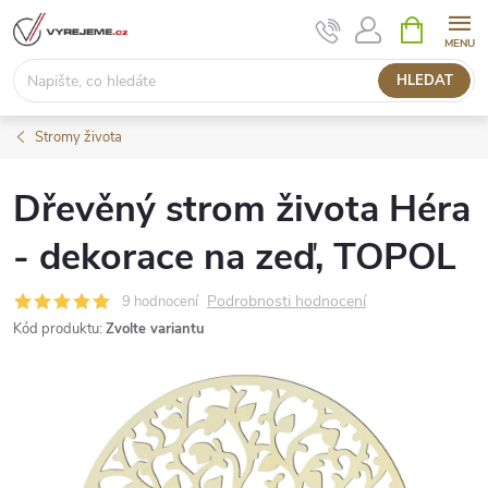
Přejít
NÁKUPNÍ
KOŠÍK
na
obsah
HLEDAT
Stromy života
Dřevěný strom života Héra
- dekorace na zeď, TOPOL
Podrobnosti hodnocení
9 hodnocení
Kód produktu:
Zvolte variantu