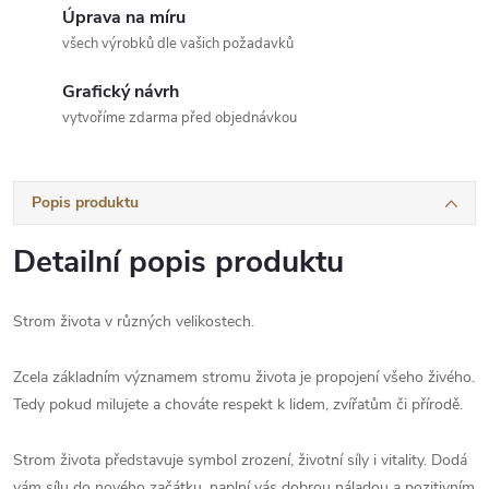
Úprava na míru
všech výrobků dle vašich požadavků
Grafický návrh
vytvoříme zdarma před objednávkou
Popis produktu
Detailní popis produktu
Strom života v různých velikostech.
Zcela základním významem stromu života je propojení všeho živého.
Tedy pokud milujete a chováte respekt k lidem, zvířatům či přírodě.
Strom života představuje symbol zrození, životní síly i vitality. Dodá
vám sílu do nového začátku, naplní vás dobrou náladou a pozitivním