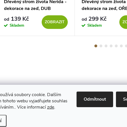
Dřevěný strom života Nerida -
Dřevěný strom života 
dekorace na zeď, DUB
dekorace na zeď, OŘ
139 Kč
299 Kč
od
od
ZOBRAZIT
Z
Skladem
Skladem
oužívá soubory cookie. Dalším
Maestro
Odmítnout
S
 tohoto webu vyjadřujete souhlas
žíváním.. Více informací
zde
.
Upravit nastavení cookies
í