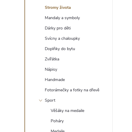
t
Stromy života
r
Mandaly a symboly
Dárky pro děti
a
Svícny a chaloupky
n
Doplňky do bytu
Zvířátka
n
Nápisy
í
Handmade
Fotorámečky a fotky na dřevě
p
Sport
a
Věšáky na medaile
n
Poháry
Medaile