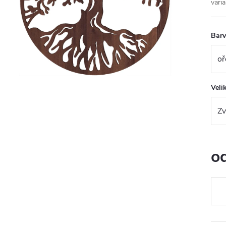
varia
Bar
Veli
o
Měr
cena