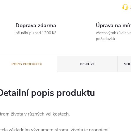
Doprava zdarma
Úprava na mír
při nákupu nad 1200 Kč
všech výrobků dle va
požadavků
POPIS PRODUKTU
DISKUZE
SOU
Detailní popis produktu
trom života v různých velikostech.
cela základním významem stromu života je propojení