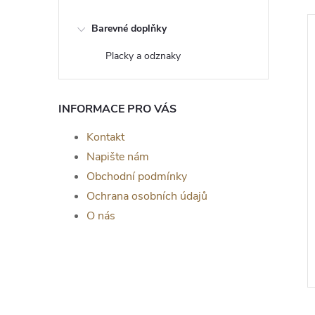
Barevné doplňky
Placky a odznaky
INFORMACE PRO VÁS
Kontakt
Napište nám
Obchodní podmínky
Ochrana osobních údajů
om života Selene -
Dřevěný strom života Fénix -
O nás
a zeď, JAVOR
dekorace na zeď, DUB
č
139 Kč
od
ZOBRAZIT
ZOBRAZIT
Skladem