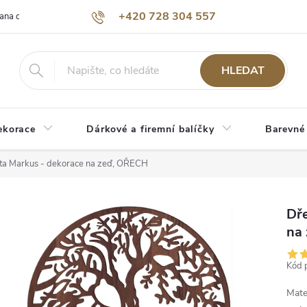
+420 728 304 557
ana osobních údajů
O nás
HLEDAT
ekorace
Dárkové a firemní balíčky
Barevné
ota Markus - dekorace na zeď, OŘECH
Dře
na
Kód 
Mate