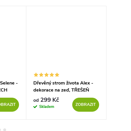
 Selene -
Dřevěný strom života Alex -
Dřevěný
ECH
dekorace na zeď, TŘEŠEŇ
dekorac
SONOM
299 Kč
139
od
od
OBRAZIT
ZOBRAZIT
Skladem
Sklad