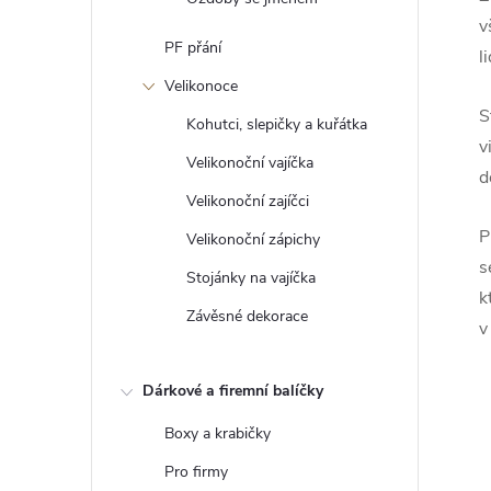
v
PF přání
l
Velikonoce
S
Kohutci, slepičky a kuřátka
v
Velikonoční vajíčka
d
Velikonoční zajíčci
P
Velikonoční zápichy
s
Stojánky na vajíčka
k
Závěsné dekorace
v
Dárkové a firemní balíčky
Boxy a krabičky
Pro firmy