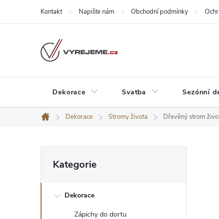
Přejít
Kontakt
Napište nám
Obchodní podmínky
Ochr
na
obsah
Dekorace
Svatba
Sezónní d
Dekorace
Stromy života
Dřevěný strom živ
Domů
P
Přeskočit
Kategorie
kategorie
o
Dekorace
s
Zápichy do dortu