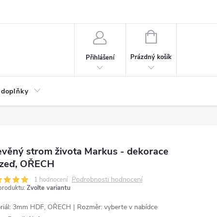
NÁKUPNÍ
KOŠÍK
Prázdný košík
Přihlášení
 doplňky
věný strom života Markus - dekorace
 zeď, OŘECH
Podrobnosti hodnocení
1 hodnocení
produktu:
Zvolte variantu
riál: 3mm HDF, OŘECH | Rozměr: vyberte v nabídce