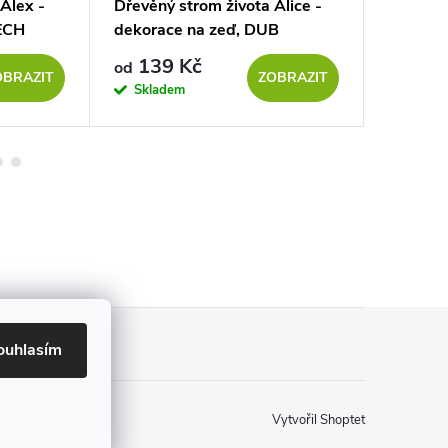
Alex -
Dřevěný strom života Alice -
Dřevěný 
ECH
dekorace na zeď, DUB
dekorac
139 Kč
139
od
od
OBRAZIT
ZOBRAZIT
Skladem
Sklad
ouhlasím
Vytvořil Shoptet