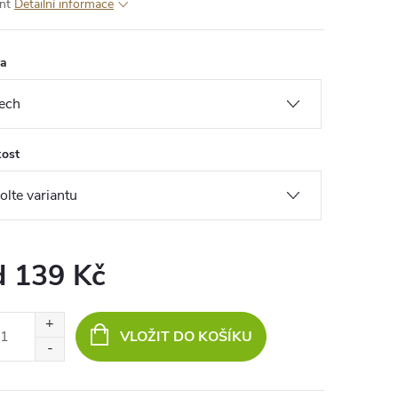
nt
Detailní informace
va
kost
d
139 Kč
ná
:
VLOŽIT DO KOŠÍKU