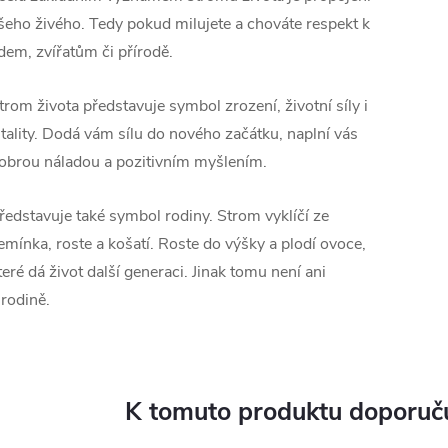
šeho živého. Tedy pokud milujete a chováte respekt k
idem, zvířatům či přírodě.
trom života představuje symbol zrození, životní síly i
itality. Dodá vám sílu do nového začátku, naplní vás
obrou náladou a pozitivním myšlením.
ředstavuje také symbol rodiny. Strom vyklíčí ze
emínka, roste a košatí. Roste do výšky a plodí ovoce,
teré dá život další generaci. Jinak tomu není ani
 rodině.
K tomuto produktu doporuču