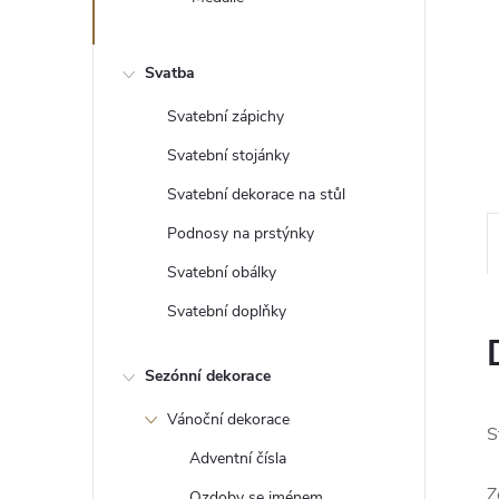
e
l
Svatba
Svatební zápichy
Svatební stojánky
Svatební dekorace na stůl
Podnosy na prstýnky
Svatební obálky
Svatební doplňky
Sezónní dekorace
Vánoční dekorace
S
Adventní čísla
Z
Ozdoby se jménem