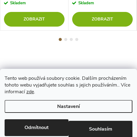
Skladem
Skladem
ZOBRAZIT
ZOBRAZIT
Tento web používá soubory cookie. Dalším procházením
Z
tohoto webu vyjadřujete souhlas s jejich používáním.. Více
Maestro
informací
zde
.
á
Nastavení
p
Copyright 2026
www.vyrejeme.cz
. Všechna práva vyhrazena.
Upravit
nastavení cookies
Odmítnout
a
Souhlasím
Vytvořil Shoptet