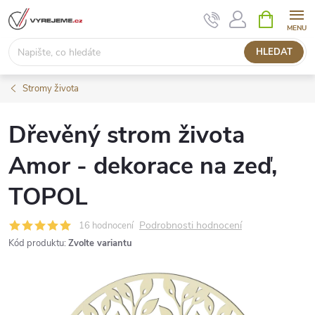
Přejít
NÁKUPNÍ
KOŠÍK
na
obsah
HLEDAT
Stromy života
Dřevěný strom života
Amor - dekorace na zeď,
TOPOL
Podrobnosti hodnocení
16 hodnocení
Kód produktu:
Zvolte variantu