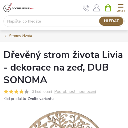
Přejít
NÁKUPNÍ
KOŠÍK
na
obsah
HLEDAT
Stromy života
Dřevěný strom života Livia
- dekorace na zeď, DUB
SONOMA
Podrobnosti hodnocení
3 hodnocení
Kód produktu:
Zvolte variantu