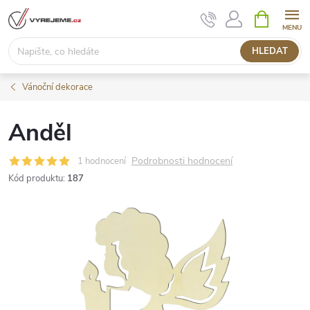
Přejít
NÁKUPNÍ
KOŠÍK
na
obsah
HLEDAT
Vánoční dekorace
Anděl
Podrobnosti hodnocení
1 hodnocení
Kód produktu:
187