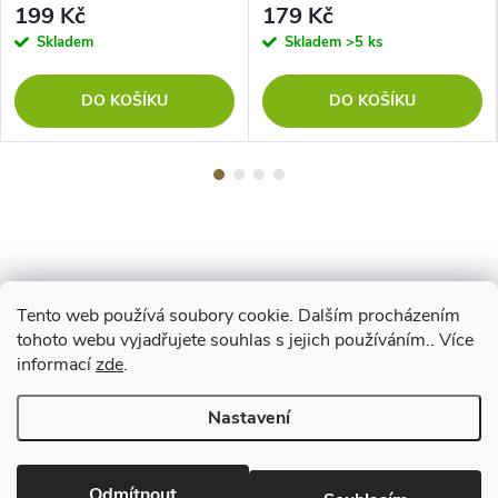
199 Kč
179 Kč
Skladem
Skladem
>5 ks
DO KOŠÍKU
DO KOŠÍKU
Tento web používá soubory cookie. Dalším procházením
Z
tohoto webu vyjadřujete souhlas s jejich používáním.. Více
Maestro
informací
zde
.
á
Nastavení
p
Copyright 2026
www.vyrejeme.cz
. Všechna práva vyhrazena.
Upravit
nastavení cookies
Odmítnout