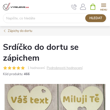
Přejít
NÁKUPNÍ
KOŠÍK
na
obsah
HLEDAT
Zápichy do dortu
Srdíčko do dortu se
zápichem
Podrobnosti hodnocení
1 hodnocení
Kód produktu:
466