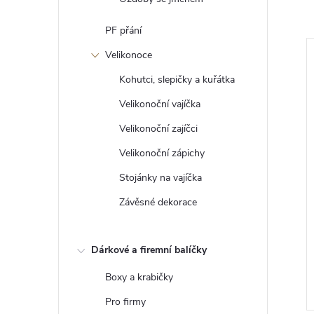
PF přání
Velikonoce
Kohutci, slepičky a kuřátka
Velikonoční vajíčka
Velikonoční zajíčci
Velikonoční zápichy
Stojánky na vajíčka
Závěsné dekorace
dort Noble –
Zápichy na dort Star –
la 0–9
dřevěná čísla 0–9
Dárkové a firemní balíčky
199 Kč
DO KOŠÍKU
DO KOŠÍKU
Boxy a krabičky
5 ks
Skladem
>5 ks
Pro firmy