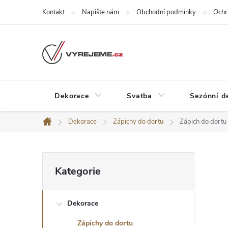
Přejít
Kontakt
Napište nám
Obchodní podmínky
Ochr
na
obsah
Dekorace
Svatba
Sezónní d
Dekorace
Zápichy do dortu
Zápich do dortu 
Domů
P
Přeskočit
Kategorie
kategorie
o
Dekorace
s
Zápichy do dortu