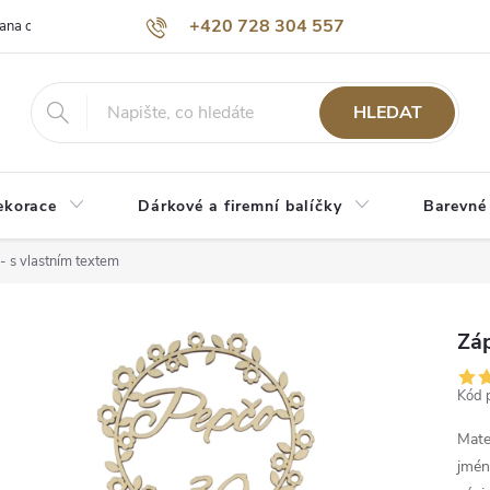
+420 728 304 557
ana osobních údajů
O nás
HLEDAT
ekorace
Dárkové a firemní balíčky
Barevné
- s vlastním textem
Záp
Kód 
Mate
jmén