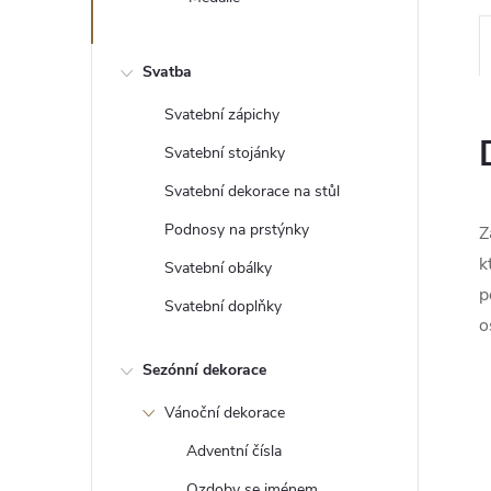
e
l
Svatba
Svatební zápichy
Svatební stojánky
Svatební dekorace na stůl
Podnosy na prstýnky
Z
k
Svatební obálky
p
Svatební doplňky
o
Sezónní dekorace
Vánoční dekorace
Adventní čísla
Ozdoby se jménem