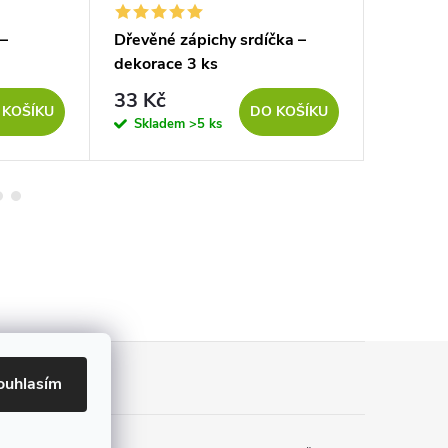
 –
Dřevěné zápichy srdíčka –
Zápich c
dekorace 3 ks
33 Kč
329 K
 KOŠÍKU
DO KOŠÍKU
Skladem
>5 ks
Sklad
ouhlasím