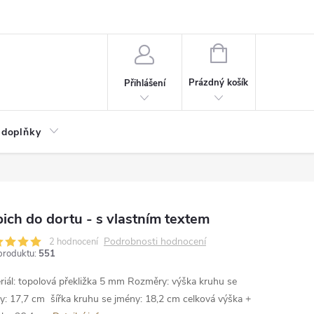
NÁKUPNÍ
KOŠÍK
Prázdný košík
Přihlášení
 doplňky
ich do dortu - s vlastním textem
Podrobnosti hodnocení
2 hodnocení
produktu:
551
riál: topolová překližka 5 mm
Rozměry:
výška kruhu se
y: 17,7 cm
šířka kruhu se jmény: 18,2 cm
celková výška +