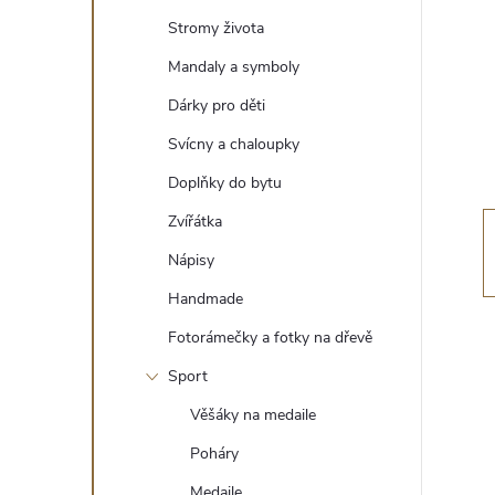
t
Stromy života
r
Mandaly a symboly
Dárky pro děti
a
Svícny a chaloupky
n
Doplňky do bytu
Zvířátka
n
Nápisy
í
Handmade
Fotorámečky a fotky na dřevě
p
Sport
a
Věšáky na medaile
n
Poháry
Medaile