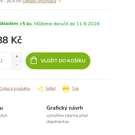
ch : 26,4 cm
Detailní informace
Skladem
>5 ks
11.8.2026
88 Kč
ná
:
VLOŽIT DO KOŠÍKU
Dotaz k produktu
Sdílet
Tisk
u
Grafický návrh
šich
vytvoříme zdarma před
objednávkou