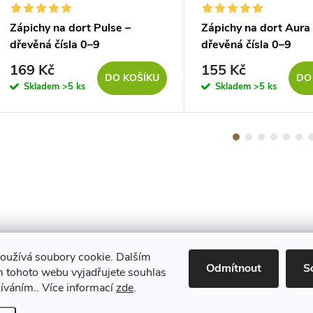
Zápichy na dort Pulse –
Zápichy na dort Aura
dřevěná čísla 0–9
dřevěná čísla 0–9
169 Kč
155 Kč
DO KOŠÍKU
DO
Skladem
>5 ks
Skladem
>5 ks
oužívá soubory cookie. Dalším
Maestro
Odmítnout
S
 tohoto webu vyjadřujete souhlas
žíváním.. Více informací
zde
.