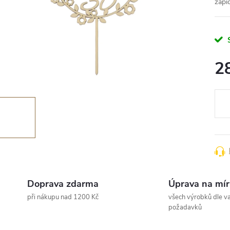
zápi
2
Měr
cena
Doprava zdarma
Úprava na mír
při nákupu nad 1200 Kč
všech výrobků dle va
požadavků