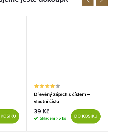
Dřevěný zápich s číslem –
Srdíčko
vlastní číslo
39 Kč
96 Kč
 KOŠÍKU
DO KOŠÍKU
Skladem
>5 ks
Sklad