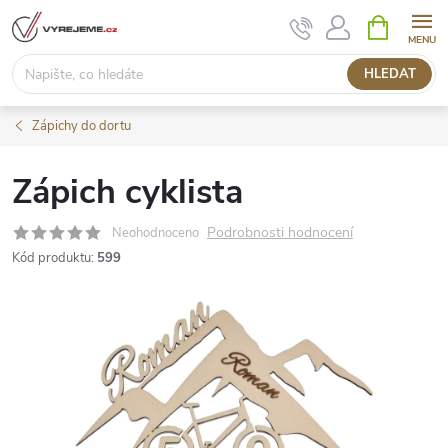
Přejít
NÁKUPNÍ
KOŠÍK
na
obsah
HLEDAT
Zápichy do dortu
Zápich cyklista
Podrobnosti hodnocení
Neohodnoceno
Kód produktu:
599