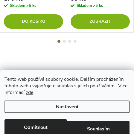
Skladem
>5 ks
Skladem
>5 ks
DO KOŠÍKU
ZOBRAZIT
Tento web používá soubory cookie. Dalším procházením
Z
tohoto webu vyjadřujete souhlas s jejich používáním.. Více
Maestro
informací
zde
.
á
Nastavení
p
Copyright 2026
www.vyrejeme.cz
. Všechna práva vyhrazena.
Upravit
nastavení cookies
Odmítnout
a
Souhlasím
Vytvořil Shoptet