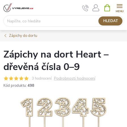
Přejít
NÁKUPNÍ
KOŠÍK
na
obsah
HLEDAT
Zápichy do dortu
Zápichy na dort Heart –
dřevěná čísla 0–9
Podrobnosti hodnocení
3 hodnocení
Kód produktu:
498