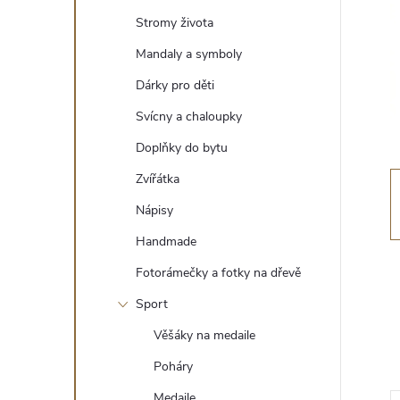
t
Stromy života
r
Mandaly a symboly
Dárky pro děti
a
Svícny a chaloupky
n
Doplňky do bytu
Zvířátka
n
Nápisy
í
Handmade
Fotorámečky a fotky na dřevě
p
Sport
a
Věšáky na medaile
n
Poháry
Medaile