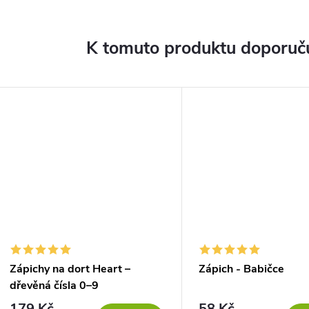
K tomuto produktu doporuču
Zápichy na dort Heart –
Zápich - Babičce
dřevěná čísla 0–9
179 Kč
58 Kč