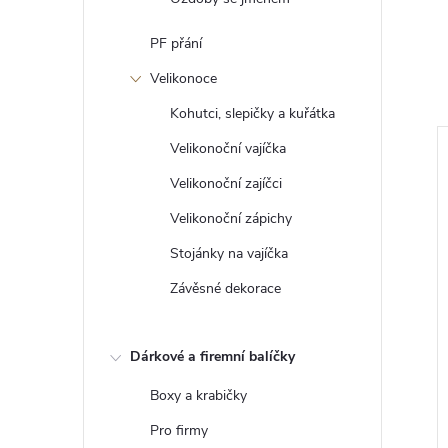
PF přání
Velikonoce
Kohutci, slepičky a kuřátka
Velikonoční vajíčka
Velikonoční zajíčci
Velikonoční zápichy
Stojánky na vajíčka
Závěsné dekorace
Dárkové a firemní balíčky
arozeninám se
Zápich srdíčko - s vlastním
Boxy a krabičky
ejsky
jménem
Pro firmy
58 Kč