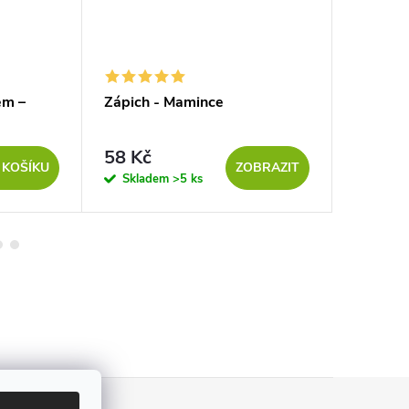
em –
Zápich - Mamince
Zápich c
58 Kč
329 K
 KOŠÍKU
ZOBRAZIT
Skladem
>5 ks
Sklad