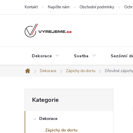
Přejít
Kontakt
Napište nám
Obchodní podmínky
Ochr
na
obsah
Dekorace
Svatba
Sezónní d
Dekorace
Zápichy do dortu
Dřevěné zápichy
Domů
P
Přeskočit
Kategorie
kategorie
o
Dekorace
s
Zápichy do dortu