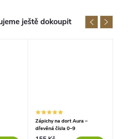
jeme ještě dokoupit
Zápichy na dort Aura –
Srdíčko
dřevěná čísla 0–9
155 Kč
96 Kč