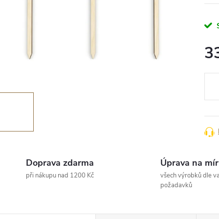
3
Měr
cena
Doprava zdarma
Úprava na mír
při nákupu nad 1200 Kč
všech výrobků dle va
požadavků