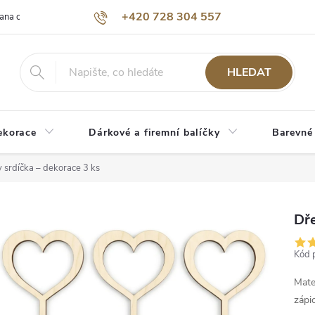
+420 728 304 557
ana osobních údajů
O nás
HLEDAT
ekorace
Dárkové a firemní balíčky
Barevné
 srdíčka – dekorace 3 ks
Dře
Kód 
Mate
zápi