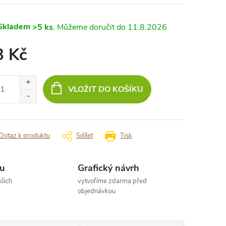
Skladem
>5 ks
11.8.2026
3 Kč
ná
:
VLOŽIT DO KOŠÍKU
Dotaz k produktu
Sdílet
Tisk
u
Grafický návrh
šich
vytvoříme zdarma před
objednávkou