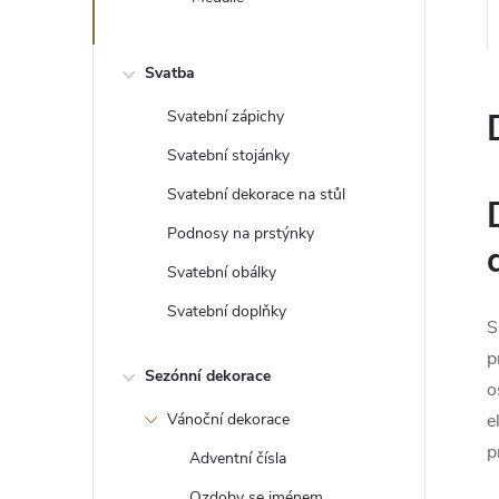
e
l
Svatba
Svatební zápichy
Svatební stojánky
Svatební dekorace na stůl
Podnosy na prstýnky
Svatební obálky
Svatební doplňky
S
p
Sezónní dekorace
o
Vánoční dekorace
e
p
Adventní čísla
Ozdoby se jménem