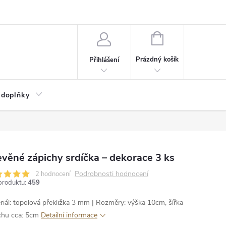
NÁKUPNÍ
KOŠÍK
Prázdný košík
Přihlášení
 doplňky
věné zápichy srdíčka – dekorace 3 ks
Podrobnosti hodnocení
2 hodnocení
produktu:
459
riál: topolová překližka 3 mm | Rozměry: výška 10cm, šířka
chu cca: 5cm
Detailní informace