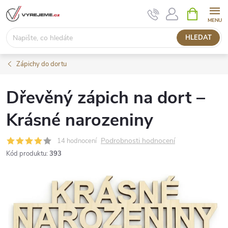
Přejít
NÁKUPNÍ
KOŠÍK
na
obsah
HLEDAT
Zápichy do dortu
Dřevěný zápich na dort –
Krásné narozeniny
Podrobnosti hodnocení
14 hodnocení
Kód produktu:
393