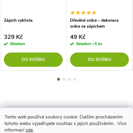
Zápich cyklista
Dřevěné srdce – dekorace
srdce se zápichem
329 Kč
49 Kč
Skladem
Skladem
>5 ks
DO KOŠÍKU
DO KOŠÍKU
Tento web používá soubory cookie. Dalším procházením
Z
tohoto webu vyjadřujete souhlas s jejich používáním.. Více
Maestro
informací
zde
.