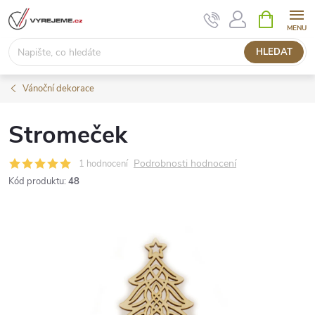
Přejít
NÁKUPNÍ
KOŠÍK
na
obsah
HLEDAT
Vánoční dekorace
Stromeček
Podrobnosti hodnocení
1 hodnocení
Kód produktu:
48