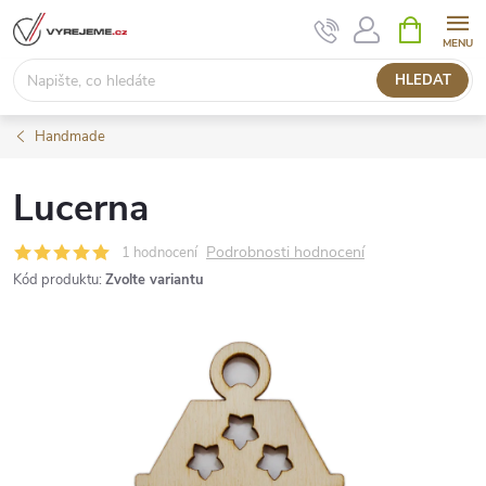
Přejít
NÁKUPNÍ
KOŠÍK
na
obsah
HLEDAT
Handmade
Lucerna
Podrobnosti hodnocení
1 hodnocení
Kód produktu:
Zvolte variantu