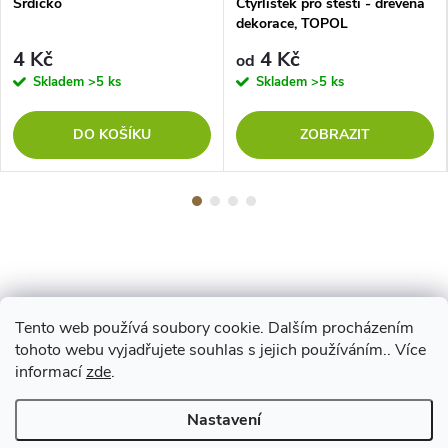
Srdíčko
Čtyřlístek pro štěstí - dřevěná
dekorace, TOPOL
4 Kč
4 Kč
od
Skladem
>5 ks
Skladem
>5 ks
DO KOŠÍKU
ZOBRAZIT
Tento web používá soubory cookie. Dalším procházením
Z
tohoto webu vyjadřujete souhlas s jejich používáním.. Více
Maestro
informací
zde
.
á
Nastavení
Copyright 2026
www.vyrejeme.cz
. Všechna práva vyhrazena.
Upravit