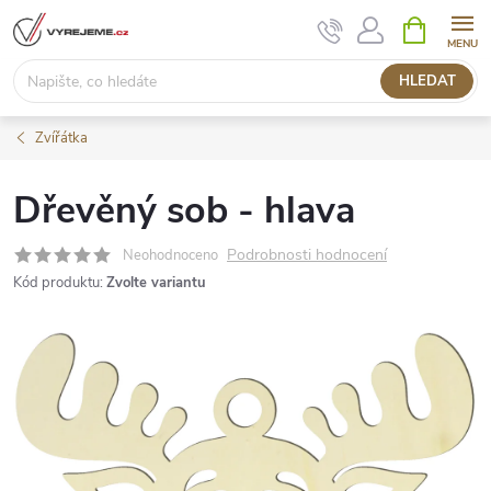
Přejít
NÁKUPNÍ
KOŠÍK
na
obsah
HLEDAT
Zvířátka
Dřevěný sob - hlava
Podrobnosti hodnocení
Neohodnoceno
Kód produktu:
Zvolte variantu