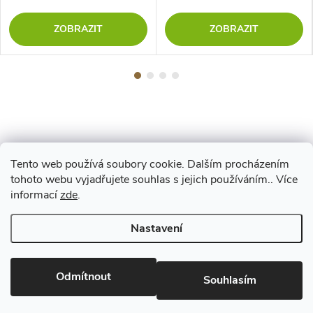
ZOBRAZIT
ZOBRAZIT
Tento web používá soubory cookie. Dalším procházením
Z
tohoto webu vyjadřujete souhlas s jejich používáním.. Více
Maestro
informací
zde
.
á
Nastavení
p
Copyright 2026
www.vyrejeme.cz
. Všechna práva vyhrazena.
Upravit
nastavení cookies
Odmítnout
a
Souhlasím
Vytvořil Shoptet