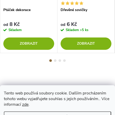
Ptáček dekorace
Dřevěné sovičky
8 Kč
6 Kč
od
od
Skladem
Skladem
>5 ks
ZOBRAZIT
ZOBRAZIT
Tento web používá soubory cookie. Dalším procházením
Z
tohoto webu vyjadřujete souhlas s jejich používáním.. Více
Maestro
informací
zde
.
á