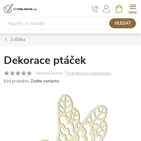
Přejít
NÁKUPNÍ
KOŠÍK
na
obsah
HLEDAT
Zvířátka
Dekorace ptáček
Podrobnosti hodnocení
Neohodnoceno
Kód produktu:
Zvolte variantu