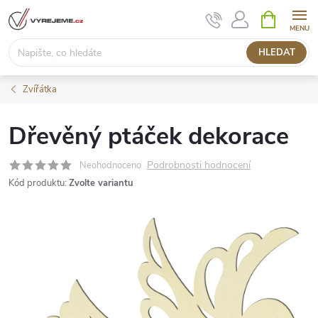
Přejít
NÁKUPNÍ
KOŠÍK
na
obsah
HLEDAT
Zvířátka
Dřevěný ptáček dekorace
Podrobnosti hodnocení
Neohodnoceno
Kód produktu:
Zvolte variantu