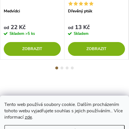
Medvídci
Dřevěný pták
22 Kč
13 Kč
od
od
Skladem
>5 ks
Skladem
ZOBRAZIT
ZOBRAZIT
Tento web používá soubory cookie. Dalším procházením
Z
tohoto webu vyjadřujete souhlas s jejich používáním.. Více
Maestro
informací
zde
.
á