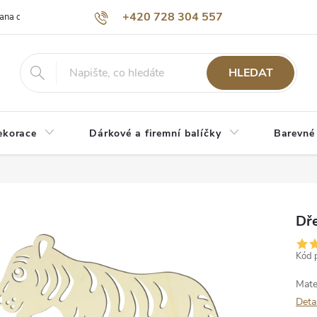
+420 728 304 557
ana osobních údajů
O nás
HLEDAT
ekorace
Dárkové a firemní balíčky
Barevné
Dř
Kód 
Mate
Deta