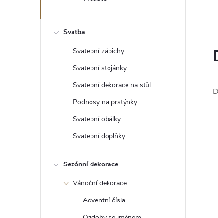
e
l
Svatba
Svatební zápichy
Svatební stojánky
Svatební dekorace na stůl
D
Podnosy na prstýnky
Svatební obálky
Svatební doplňky
Sezónní dekorace
Vánoční dekorace
Adventní čísla
Ozdoby se jménem