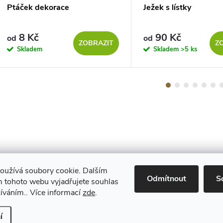
Ptáček dekorace
Ježek s lístky
8 Kč
90 Kč
od
od
ZOBRAZIT
Z
Skladem
Skladem
>5 ks
oužívá soubory cookie. Dalším
Maestro
Odmítnout
S
 tohoto webu vyjadřujete souhlas
žíváním.. Více informací
zde
.
Upravit nastavení cookies
í