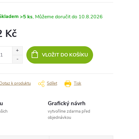
Skladem
>5 ks
10.8.2026
2 Kč
ná
:
VLOŽIT DO KOŠÍKU
Dotaz k produktu
Sdílet
Tisk
u
Grafický návrh
šich
vytvoříme zdarma před
objednávkou