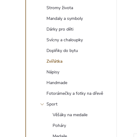
t
Stromy života
r
Mandaly a symboly
Dárky pro děti
a
Svícny a chaloupky
n
Doplňky do bytu
Zvířátka
n
Nápisy
í
Handmade
Fotorámečky a fotky na dřevě
p
Sport
a
Věšáky na medaile
n
Poháry
Medaile