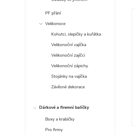
PF přání
Velikonoce
Kohutci, slepičky a kuřátka
Velikonoční vajíčka
Velikonoční zajíčci
Velikonoční zápichy
Stojánky na vajíčka
Závěsné dekorace
Sova dřevěná
12 Kč
od
Dárkové a firemní balíčky
ZOBRAZIT
ZOBRAZIT
5 ks
Skladem
>5 ks
Boxy a krabičky
Pro firmy