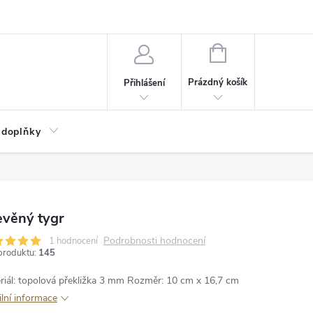
NÁKUPNÍ
KOŠÍK
Prázdný košík
Přihlášení
 doplňky
evěný tygr
Podrobnosti hodnocení
1 hodnocení
produktu:
145
riál: topolová překližka 3 mm
Rozměr: 10 cm x 16,7 cm
ilní informace