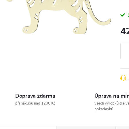
4
Měr
cena
Doprava zdarma
Úprava na mír
při nákupu nad 1200 Kč
všech výrobků dle va
požadavků