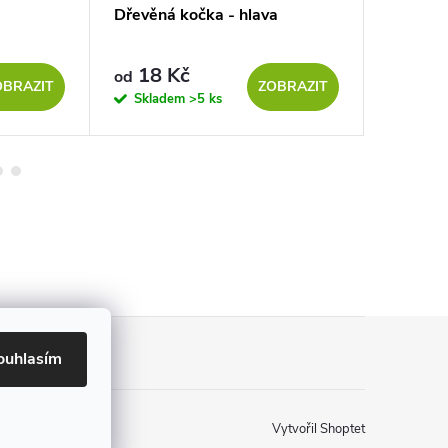
Dřevěná kočka - hlava
Sada zv
18 Kč
122 K
od
OBRAZIT
ZOBRAZIT
Skladem
>5 ks
Sklad
ouhlasím
Vytvořil Shoptet