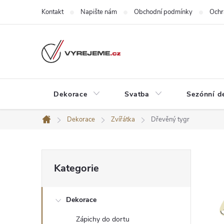
Přejít
Kontakt
Napište nám
Obchodní podmínky
Ochr
na
obsah
Dekorace
Svatba
Sezónní d
Dekorace
Zvířátka
Dřevěný tygr
Domů
P
Přeskočit
Kategorie
kategorie
o
Dekorace
s
Zápichy do dortu