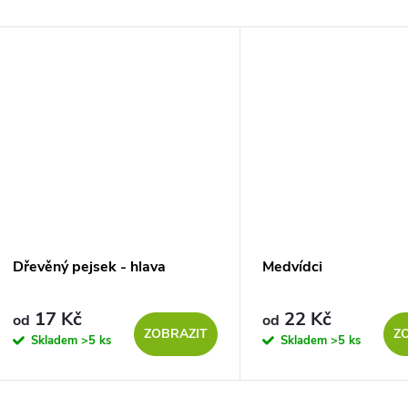
Dřevěný pejsek - hlava
Medvídci
17 Kč
22 Kč
od
od
ZOBRAZIT
Z
Skladem
>5 ks
Skladem
>5 ks