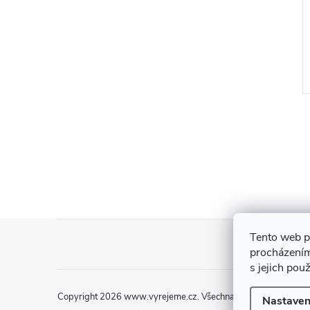
3D ptáčci
8 Kč
od
ZOBRAZIT
ZOBRAZIT
5 ks
Skladem
>5 ks
Z
Tento web p
procházením
á
s jejich pou
p
Copyright 2026
www.vyrejeme.cz
. Všechna práva vyhrazena.
Nastaven