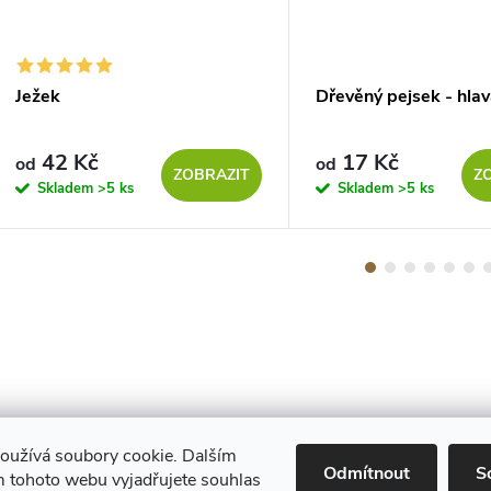
Ježek
Dřevěný pejsek - hla
42 Kč
17 Kč
od
od
ZOBRAZIT
Z
Skladem
>5 ks
Skladem
>5 ks
oužívá soubory cookie. Dalším
Maestro
Odmítnout
S
 tohoto webu vyjadřujete souhlas