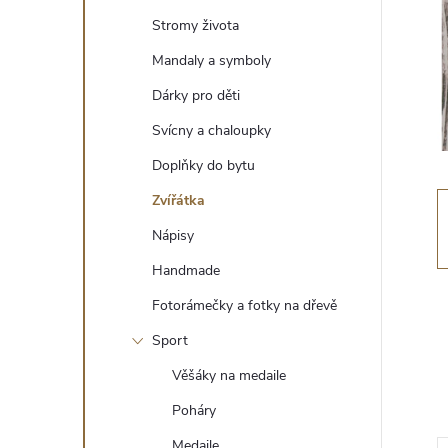
t
Stromy života
r
Mandaly a symboly
Dárky pro děti
a
Svícny a chaloupky
n
Doplňky do bytu
Zvířátka
n
Nápisy
í
Handmade
Fotorámečky a fotky na dřevě
p
Sport
a
Věšáky na medaile
n
Poháry
Medaile