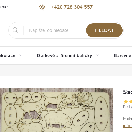
+420 728 304 557
ana osobních údajů
O nás
HLEDAT
ekorace
Dárkové a firemní balíčky
Barevné
Sad
Kód 
Mate
info