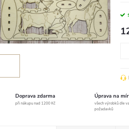
1
Měr
cena
Doprava zdarma
Úprava na mír
při nákupu nad 1200 Kč
všech výrobků dle va
požadavků