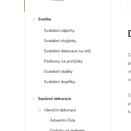
e
l
Svatba
Svatební zápichy
Svatební stojánky
Svatební dekorace na stůl
S
Podnosy na prstýnky
p
v
Svatební obálky
s
Svatební doplňky
S
Sezónní dekorace
p
Vánoční dekorace
k
Adventní čísla
Ozdoby se jménem