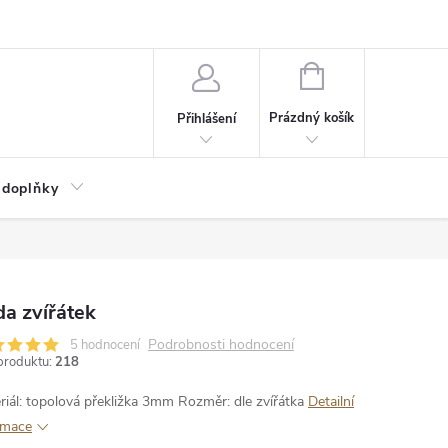
NÁKUPNÍ
KOŠÍK
Prázdný košík
Přihlášení
 doplňky
a zvířátek
Podrobnosti hodnocení
5 hodnocení
produktu:
218
riál: topolová překližka 3mm
Rozměr: dle zvířátka
Detailní
rmace