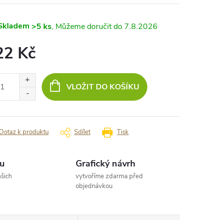
Skladem
>5 ks
7.8.2026
22 Kč
ná
:
VLOŽIT DO KOŠÍKU
Dotaz k produktu
Sdílet
Tisk
u
Grafický návrh
šich
vytvoříme zdarma před
objednávkou