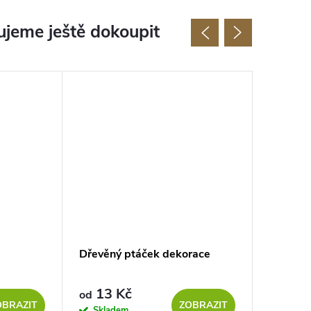
jeme ještě dokoupit
Dřevěný ptáček dekorace
Dřevěný
13 Kč
13 Kč
od
OBRAZIT
ZOBRAZIT
Skladem
Sklad