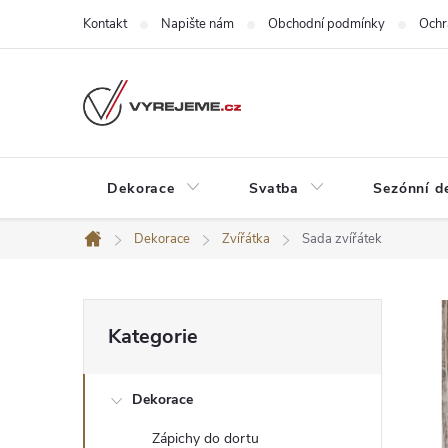
Přejít
Kontakt
Napište nám
Obchodní podmínky
Ochr
na
obsah
Dekorace
Svatba
Sezónní d
Dekorace
Zvířátka
Sada zvířátek
Domů
P
Přeskočit
Kategorie
kategorie
o
Dekorace
s
Zápichy do dortu