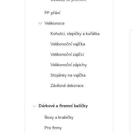
PF přání
Velikonoce
Kohutci, slepičky a kuřátka
Velikonoční vajíčka
Velikonoční zajíčci
Velikonoční zápichy
Stojánky na vajíčka
Závěsné dekorace
Dárkové a firemní balíčky
jsek
Dřevěný tygr
Boxy a krabičky
42 Kč
Pro firmy
DO KOŠÍKU
DO KOŠÍKU
Skladem
>5 ks