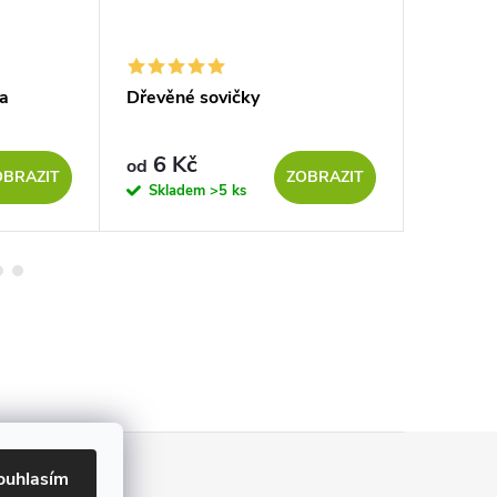
va
Dřevěné sovičky
Dřevěná
6 Kč
8 K
od
od
OBRAZIT
ZOBRAZIT
Skladem
>5 ks
Sklad
ouhlasím