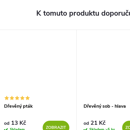
K tomuto produktu doporuču
Dřevěný pták
Dřevěný sob - hlava
13 Kč
21 Kč
od
od
ZOBRAZIT
Z
Skladem
Skladem
>5 ks