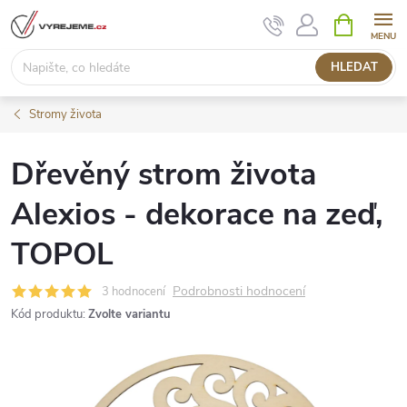
Přejít
NÁKUPNÍ
KOŠÍK
na
obsah
HLEDAT
Stromy života
Dřevěný strom života
Alexios - dekorace na zeď,
TOPOL
Podrobnosti hodnocení
3 hodnocení
Kód produktu:
Zvolte variantu