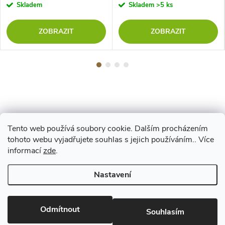
Skladem
Skladem
>5 ks
ZOBRAZIT
ZOBRAZIT
Tento web používá soubory cookie. Dalším procházením
Z
tohoto webu vyjadřujete souhlas s jejich používáním.. Více
Maestro
informací
zde
.
á
Nastavení
p
Copyright 2026
www.vyrejeme.cz
. Všechna práva vyhrazena.
Upravit
nastavení cookies
Odmítnout
a
Souhlasím
Vytvořil Shoptet