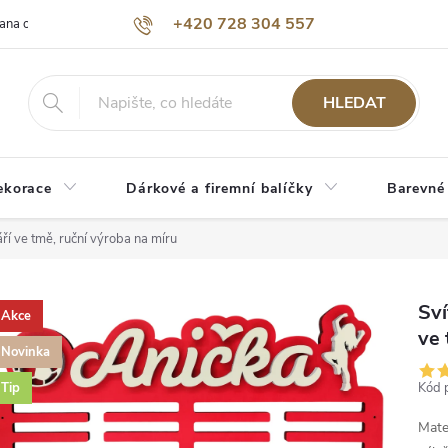
+420 728 304 557
ana osobních údajů
O nás
HLEDAT
ekorace
Dárkové a firemní balíčky
Barevné
ří ve tmě, ruční výroba na míru
Sví
Akce
ve 
Novinka
Tip
Kód 
Mate