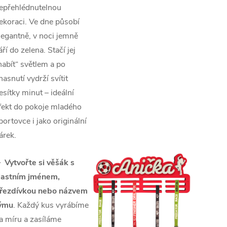
epřehlédnutelnou
ekoraci. Ve dne působí
legantně, v noci jemně
áří do zelena. Stačí jej
nabít“ světlem a po
hasnutí vydrží svítit
esítky minut – ideální
fekt do pokoje mladého
portovce i jako originální
árek.
►
Vytvořte si věšák s
lastním jménem,
řezdívkou nebo názvem
ýmu
. Každý kus vyrábíme
a míru a zasíláme