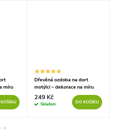
ort
Dřevěná ozdoba na dort
Dřevěn
a míru
motýlci – dekorace na míru
249 Kč
349
od
 KOŠÍKU
DO KOŠÍKU
Skladem
Sklad