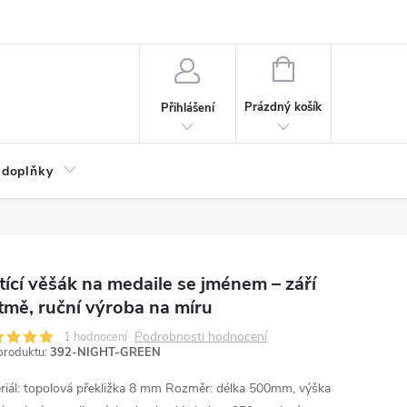
NÁKUPNÍ
KOŠÍK
Prázdný košík
Přihlášení
 doplňky
tící věšák na medaile se jménem – září
tmě, ruční výroba na míru
Podrobnosti hodnocení
1 hodnocení
produktu:
392-NIGHT-GREEN
riál: topolová překližka 8 mm
Rozměr: délka 500mm, výška