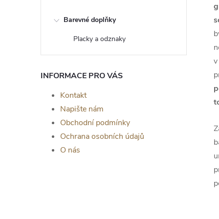
g
s
Barevné doplňky
b
Placky a odznaky
n
v
p
INFORMACE PRO VÁS
p
Kontakt
t
Napište nám
Obchodní podmínky
Z
Ochrana osobních údajů
b
O nás
u
p
p