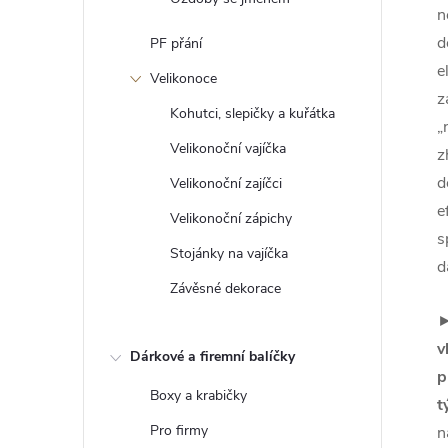
n
d
PF přání
e
Velikonoce
z
Kohutci, slepičky a kuřátka
„
Velikonoční vajíčka
z
d
Velikonoční zajíčci
e
Velikonoční zápichy
s
Stojánky na vajíčka
d
Závěsné dekorace
v
Dárkové a firemní balíčky
p
Boxy a krabičky
t
Pro firmy
n