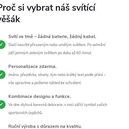
Proč si vybrat náš svítící
věšák
Svítí ve tmě – žádná baterie, žádný kabel.
✓
Stačí nasvítit přirozeným nebo umělým světlem. Po setmění
září jemným zeleným světlem po dobu až 60 minut.
Personalizace zdarma.
✓
Jméno, přezdívka, siluety, tým nebo krátký text podle přání –
vše upravíme a pošleme náhled ke schválení.
Kombinace designu a funkce.
✓
Ve dne stylová barevná dekorace, v noci zářící symbol vašich
sportovních úspěchů.
Ruční výroba s důrazem na kvalitu.