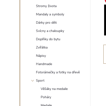
t
Stromy života
r
Mandaly a symboly
Dárky pro děti
a
Svícny a chaloupky
n
Doplňky do bytu
Zvířátka
n
Nápisy
í
Handmade
Fotorámečky a fotky na dřevě
p
Sport
a
Věšáky na medaile
n
Poháry
Medaile