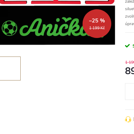
zále
silu
zvol
–25 %
úpra
1 199 Kč
1 19
8
Měr
cena