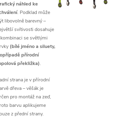
rafický náhled ke
chválení
. Podklad může
ýt libovolně barevný –
ejvětší svítivosti dosahuje
 kombinaci se světlými
rvky
(bílé jméno a siluety,
opřípadě přírodní
opolová překližka)
.
adní strana je v přírodní
arvě dřeva – věšák je
rčen pro montáž na zeď,
roto barvu aplikujeme
ouze z přední strany.