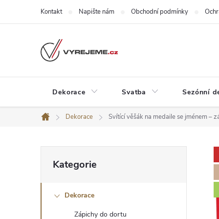
Přejít
Kontakt
Napište nám
Obchodní podmínky
Ochr
na
obsah
Dekorace
Svatba
Sezónní d
Dekorace
Svítící věšák na medaile se jménem – zá
Domů
P
Přeskočit
Kategorie
kategorie
o
Dekorace
s
Zápichy do dortu