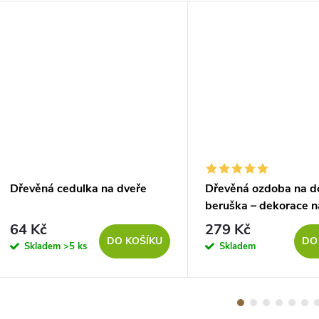
Dřevěná cedulka na dveře
Dřevěná ozdoba na d
beruška – dekorace n
64 Kč
279 Kč
DO KOŠÍKU
DO
Skladem
>5 ks
Skladem