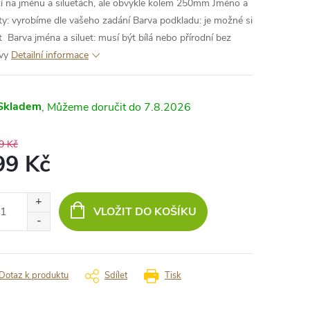
ží na jménu a siluetách, ale obvykle kolem 250mm
Jméno a
ety: vyrobíme dle vašeho zadání
Barva podkladu: je možné si
it
Barva jména a siluet: musí být bílá nebo přírodní bez
vy
Detailní informace
Skladem
7.8.2026
9 Kč
99 Kč
ná
:
VLOŽIT DO KOŠÍKU
Dotaz k produktu
Sdílet
Tisk