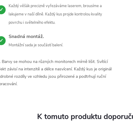
Každý věšák precizně vyřezáváme laserem, brousíme a
✓
lakujeme v naší dílně. Každý kus projde kontrolou kvality
povrchu i světelného efektu.
Snadná montáž.
✓
Montážní sada je součástí balení.
️ Barvy se mohou na různých monitorech mírně lišit. Svítící
fekt závisí na intenzitě a délce nasvícení. Každý kus je originál
 drobné rozdíly ve vzhledu jsou přirozené a podtrhují ruční
pracování.
K tomuto produktu doporuču