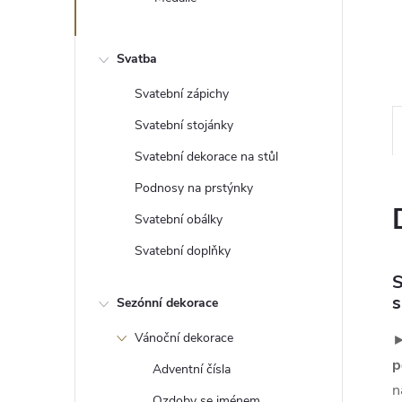
e
l
Svatba
Svatební zápichy
Svatební stojánky
Svatební dekorace na stůl
Podnosy na prstýnky
Svatební obálky
Svatební doplňky
S
s
Sezónní dekorace
Vánoční dekorace
p
Adventní čísla
n
Ozdoby se jménem