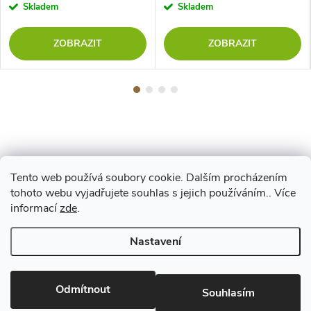
Skladem
Skladem
ZOBRAZIT
ZOBRAZIT
Tento web používá soubory cookie. Dalším procházením
Z
tohoto webu vyjadřujete souhlas s jejich používáním.. Více
Maestro
informací
zde
.
á
Nastavení
p
Copyright 2026
www.vyrejeme.cz
. Všechna práva vyhrazena.
Upravit
nastavení cookies
Odmítnout
a
Souhlasím
Vytvořil Shoptet