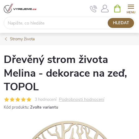
Přejít
NÁKUPNÍ
KOŠÍK
na
obsah
HLEDAT
Stromy života
Dřevěný strom života
Melina - dekorace na zeď,
TOPOL
Podrobnosti hodnocení
3 hodnocení
Kód produktu:
Zvolte variantu