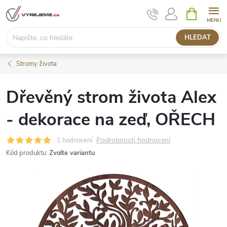
Přejít
NÁKUPNÍ
KOŠÍK
na
obsah
HLEDAT
Stromy života
Dřevěný strom života Alex
- dekorace na zeď, OŘECH
Podrobnosti hodnocení
1 hodnocení
Kód produktu:
Zvolte variantu