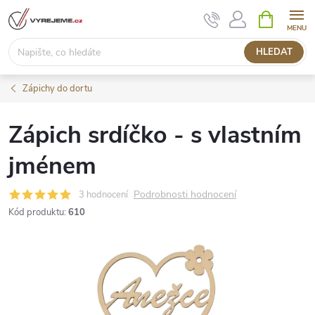
Přejít
NÁKUPNÍ
KOŠÍK
na
obsah
HLEDAT
Zápichy do dortu
Zápich srdíčko - s vlastním
jménem
Podrobnosti hodnocení
3 hodnocení
Kód produktu:
610