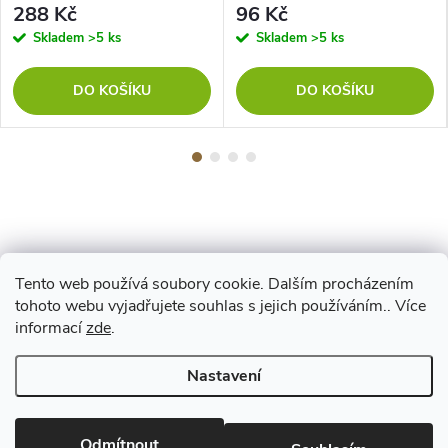
288 Kč
96 Kč
Skladem
>5 ks
Skladem
>5 ks
DO KOŠÍKU
DO KOŠÍKU
Tento web používá soubory cookie. Dalším procházením
Z
tohoto webu vyjadřujete souhlas s jejich používáním.. Více
Maestro
informací
zde
.
á
Nastavení
p
Copyright 2026
www.vyrejeme.cz
. Všechna práva vyhrazena.
Upravit
nastavení cookies
Odmítnout