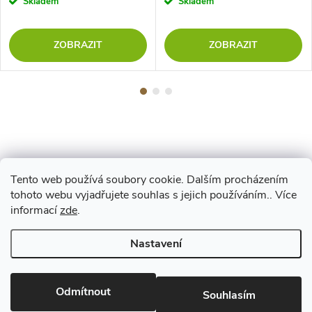
Skladem
Skladem
ZOBRAZIT
ZOBRAZIT
Tento web používá soubory cookie. Dalším procházením
Z
tohoto webu vyjadřujete souhlas s jejich používáním.. Více
Maestro
informací
zde
.
á
Nastavení
p
Copyright 2026
www.vyrejeme.cz
. Všechna práva vyhrazena.
Upravit
nastavení cookies
Odmítnout
a
Souhlasím
Vytvořil Shoptet