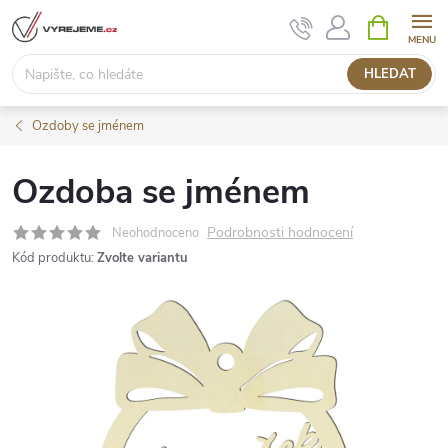
Přejít
NÁKUPNÍ
KOŠÍK
na
obsah
HLEDAT
Ozdoby se jménem
Ozdoba se jménem
Podrobnosti hodnocení
Neohodnoceno
Kód produktu:
Zvolte variantu