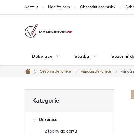
Přejít
Kontakt
Napište nám
Obchodní podmínky
Ochr
na
obsah
Dekorace
Svatba
Sezónní d
Sezónní dekorace
Vánoční dekorace
Vánoční
Domů
P
Přeskočit
Kategorie
kategorie
o
Dekorace
s
Zápichy do dortu