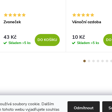
Zvoneček
Vánoční ozdoba
43 Kč
10 Kč
DO KOŠÍKU
DO
Skladem
>5 ks
Skladem
>5 ks
oužívá soubory cookie. Dalším
Maestro
Odmítnout
S
 tohoto webu vyjadřujete souhlas