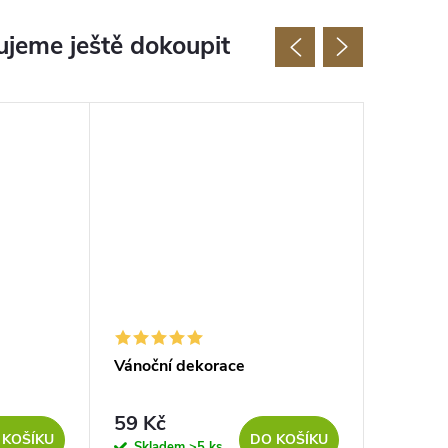
jeme ještě dokoupit
Vánoční dekorace
Vánoční
59 Kč
26 
od
 KOŠÍKU
DO KOŠÍKU
Skladem
>5 ks
Sklad