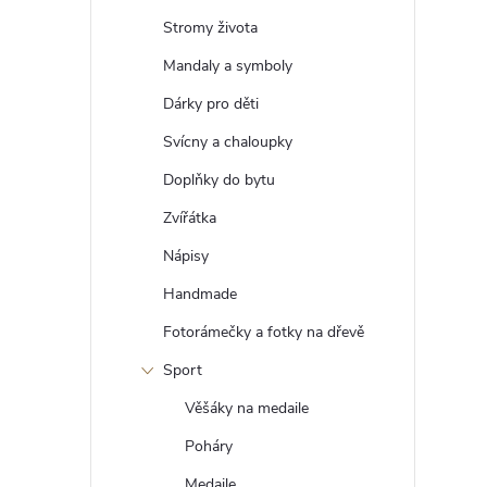
t
Stromy života
r
Mandaly a symboly
Dárky pro děti
a
Svícny a chaloupky
n
Doplňky do bytu
Zvířátka
n
Nápisy
í
Handmade
Fotorámečky a fotky na dřevě
p
Sport
a
Věšáky na medaile
n
Poháry
Medaile