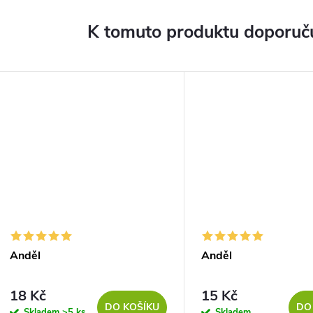
K tomuto produktu doporuču
Anděl
Anděl
18 Kč
15 Kč
DO KOŠÍKU
DO
Skladem
>5 ks
Skladem