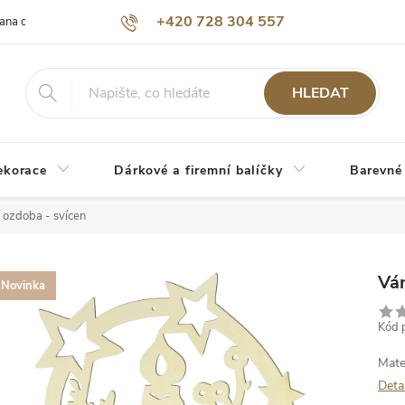
+420 728 304 557
ana osobních údajů
O nás
HLEDAT
ekorace
Dárkové a firemní balíčky
Barevné
 ozdoba - svícen
Ván
Novinka
Kód 
Mate
Deta