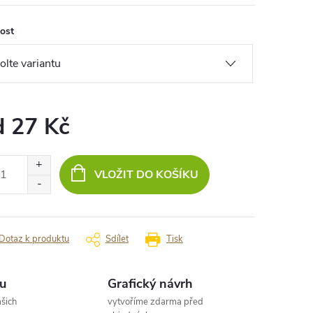
kost
d
27 Kč
ná
:
VLOŽIT DO KOŠÍKU
Dotaz k produktu
Sdílet
Tisk
u
Grafický návrh
šich
vytvoříme zdarma před