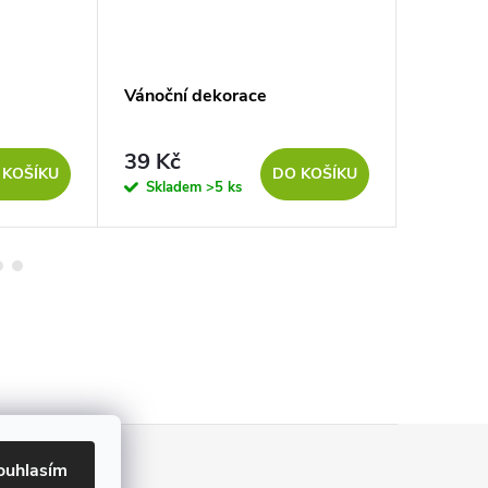
Vánoční dekorace
Anděl
39 Kč
13 Kč
 KOŠÍKU
DO KOŠÍKU
Skladem
>5 ks
Sklad
ouhlasím