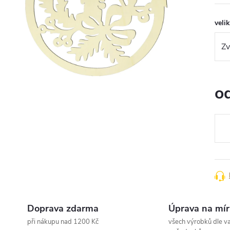
veli
o
Měr
cena
Doprava zdarma
Úprava na mír
při nákupu nad 1200 Kč
všech výrobků dle va