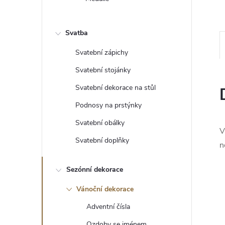
e
l
Svatba
Svatební zápichy
Svatební stojánky
Svatební dekorace na stůl
Podnosy na prstýnky
Svatební obálky
V
Svatební doplňky
n
Sezónní dekorace
Vánoční dekorace
Adventní čísla
Ozdoby se jménem