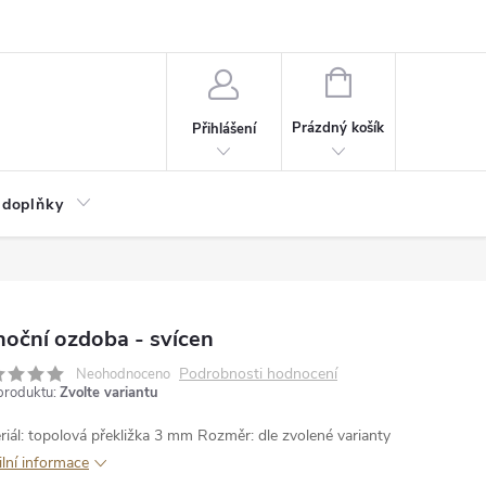
NÁKUPNÍ
KOŠÍK
Prázdný košík
Přihlášení
 doplňky
oční ozdoba - svícen
Podrobnosti hodnocení
Neohodnoceno
produktu:
Zvolte variantu
riál: topolová překližka 3 mm
Rozměr: dle zvolené varianty
ilní informace