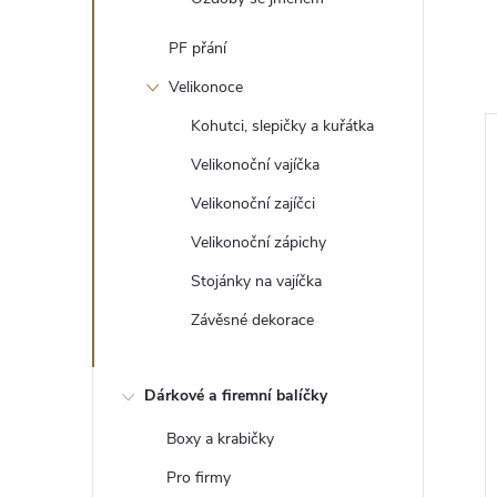
PF přání
Velikonoce
Kohutci, slepičky a kuřátka
Velikonoční vajíčka
Velikonoční zajíčci
Velikonoční zápichy
Stojánky na vajíčka
Závěsné dekorace
Dárkové a firemní balíčky
doba
Vánoční dekorace
Boxy a krabičky
58 Kč
od
Pro firmy
ZOBRAZIT
ZOBRAZIT
5 ks
Skladem
>5 ks