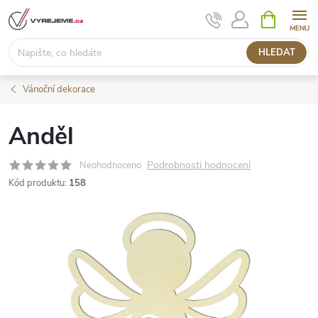
Přejít
NÁKUPNÍ
KOŠÍK
na
obsah
HLEDAT
Vánoční dekorace
Anděl
Podrobnosti hodnocení
Neohodnoceno
Kód produktu:
158