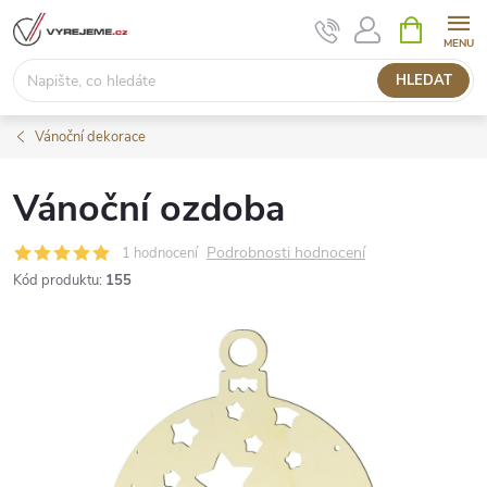
Přejít
NÁKUPNÍ
KOŠÍK
na
obsah
HLEDAT
Vánoční dekorace
Vánoční ozdoba
Podrobnosti hodnocení
1 hodnocení
Kód produktu:
155