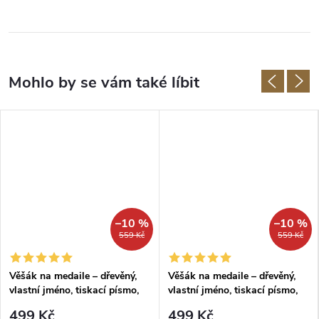
–10 %
–10 %
559 Kč
559 Kč
Věšák na medaile – dřevěný,
Věšák na medaile – dřevěný,
vlastní jméno, tiskací písmo,
vlastní jméno, tiskací písmo,
barva tmavě modrá
světle zelená barva
499 Kč
499 Kč