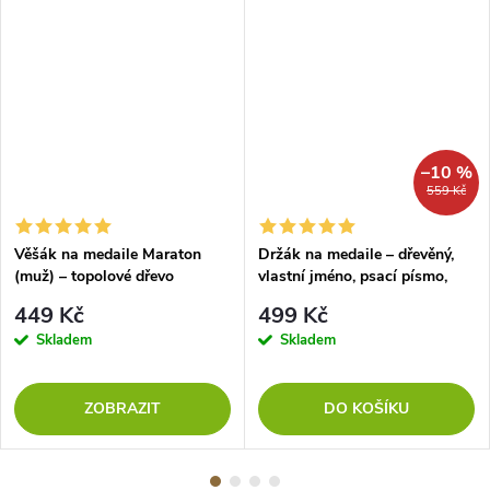
–10 %
559 Kč
Věšák na medaile Maraton
Držák na medaile – dřevěný,
(muž) – topolové dřevo
vlastní jméno, psací písmo,
barva oranžová
449 Kč
499 Kč
Skladem
Skladem
ZOBRAZIT
DO KOŠÍKU