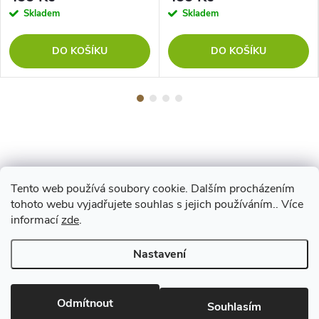
Skladem
Skladem
DO KOŠÍKU
DO KOŠÍKU
Tento web používá soubory cookie. Dalším procházením
Z
tohoto webu vyjadřujete souhlas s jejich používáním.. Více
Maestro
informací
zde
.
á
Nastavení
p
Copyright 2026
www.vyrejeme.cz
. Všechna práva vyhrazena.
Upravit
nastavení cookies
Odmítnout
a
Souhlasím
Vytvořil Shoptet