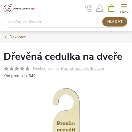
Přejít
NÁKUPNÍ
KOŠÍK
na
obsah
HLEDAT
Dekorace
Dřevěná cedulka na dveře
Podrobnosti hodnocení
Neohodnoceno
Kód produktu:
640