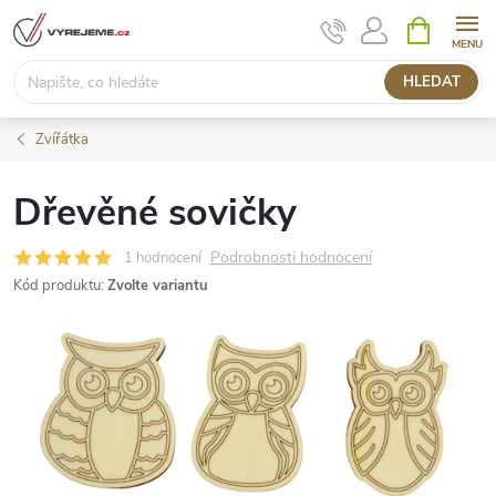
Přejít
NÁKUPNÍ
KOŠÍK
na
obsah
HLEDAT
Zvířátka
Dřevěné sovičky
Podrobnosti hodnocení
1 hodnocení
Kód produktu:
Zvolte variantu