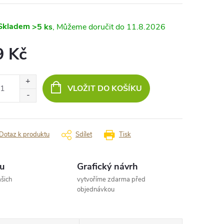
Skladem
>5 ks
11.8.2026
9 Kč
ná
:
VLOŽIT DO KOŠÍKU
Dotaz k produktu
Sdílet
Tisk
u
Grafický návrh
šich
vytvoříme zdarma před
objednávkou