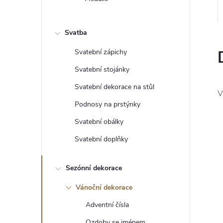
e
l
Svatba
Svatební zápichy
Svatební stojánky
Svatební dekorace na stůl
V
Podnosy na prstýnky
Svatební obálky
Svatební doplňky
Sezónní dekorace
Vánoční dekorace
Adventní čísla
Ozdoby se jménem