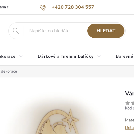
+420 728 304 557
ana osobních údajů
O nás
HLEDAT
ekorace
Dárkové a firemní balíčky
Barevné
 dekorace
Vá
Kód 
Mate
Deta