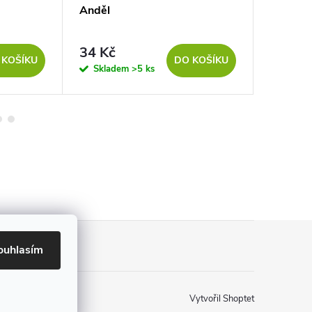
Anděl
Vánoční
34 Kč
27 
od
 KOŠÍKU
DO KOŠÍKU
Skladem
>5 ks
Sklad
ouhlasím
Vytvořil Shoptet