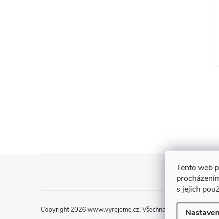
doba
Anděl
21 Kč
DO KOŠÍKU
DO KOŠÍKU
5 ks
Skladem
>5 ks
Z
Tento web p
procházením
á
s jejich pou
p
Copyright 2026
www.vyrejeme.cz
. Všechna práva vyhrazena.
Nastaven