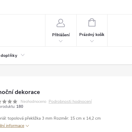
NÁKUPNÍ
KOŠÍK
Prázdný košík
Přihlášení
 doplňky
noční dekorace
Podrobnosti hodnocení
Neohodnoceno
produktu:
180
riál: topolová překližka 3 mm
Rozměr: 15 cm x 14,2 cm
ilní informace