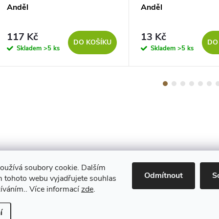
Anděl
Anděl
117 Kč
13 Kč
DO KOŠÍKU
DO
Skladem
>5 ks
Skladem
>5 ks
oužívá soubory cookie. Dalším
Maestro
Odmítnout
S
 tohoto webu vyjadřujete souhlas
žíváním.. Více informací
zde
.
Upravit nastavení cookies
í