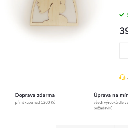
3
Měr
cena
Doprava zdarma
Úprava na mír
při nákupu nad 1200 Kč
všech výrobků dle va
požadavků