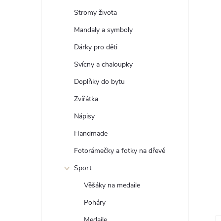
t
Stromy života
r
Mandaly a symboly
Dárky pro děti
a
Svícny a chaloupky
n
Doplňky do bytu
Zvířátka
n
Nápisy
í
Handmade
Fotorámečky a fotky na dřevě
p
Sport
a
Věšáky na medaile
n
Poháry
Medaile