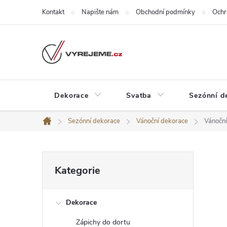
Přejít
Kontakt
Napište nám
Obchodní podmínky
Ochr
na
obsah
Dekorace
Svatba
Sezónní d
Sezónní dekorace
Vánoční dekorace
Vánoční
Domů
P
Přeskočit
Kategorie
kategorie
o
Dekorace
s
Zápichy do dortu