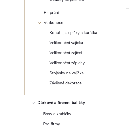
PF přání
Velikonoce
Kohutci, slepičky a kuřátka
Velikonoční vajíčka
Velikonoční zajíčci
Velikonoční zápichy
Stojánky na vajíčka
Závěsné dekorace
ňky
Vánoční dekorace
59 Kč
Dárkové a firemní balíčky
ZOBRAZIT
DO KOŠÍKU
5 ks
Skladem
>5 ks
Boxy a krabičky
Pro firmy