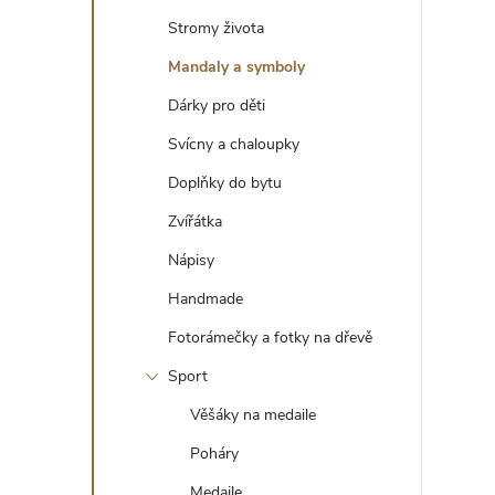
t
Stromy života
r
Mandaly a symboly
Dárky pro děti
a
Svícny a chaloupky
n
Doplňky do bytu
Zvířátka
n
Nápisy
í
Handmade
Fotorámečky a fotky na dřevě
p
Sport
a
Věšáky na medaile
n
Poháry
Medaile