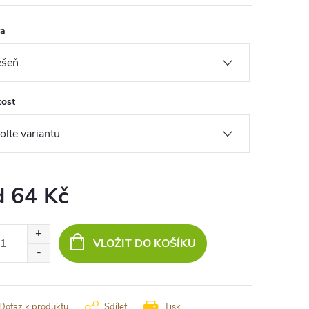
va
kost
d
64 Kč
ná
:
VLOŽIT DO KOŠÍKU
Dotaz k produktu
Sdílet
Tisk