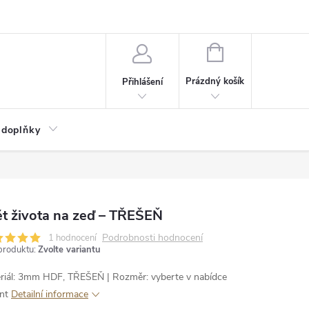
NÁKUPNÍ
KOŠÍK
Prázdný košík
Přihlášení
 doplňky
t života na zeď – TŘEŠEŇ
Podrobnosti hodnocení
1 hodnocení
produktu:
Zvolte variantu
riál: 3mm HDF, TŘEŠEŇ | Rozměr: vyberte v nabídce
nt
Detailní informace