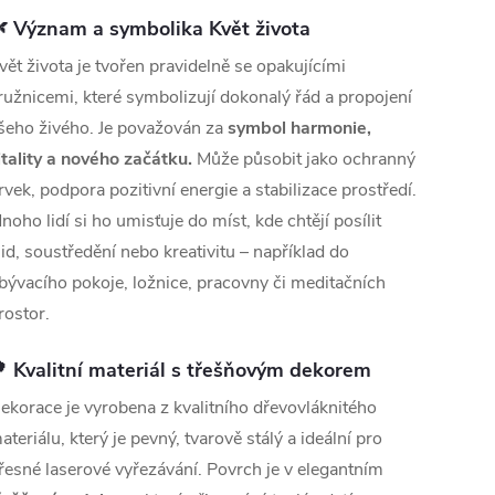
 Význam a symbolika Květ života
vět života je tvořen pravidelně se opakujícími
ružnicemi, které symbolizují dokonalý řád a propojení
šeho živého. Je považován za
symbol harmonie,
itality a nového začátku.
Může působit jako ochranný
rvek, podpora pozitivní energie a stabilizace prostředí.
noho lidí si ho umisťuje do míst, kde chtějí posílit
lid, soustředění nebo kreativitu – například do
bývacího pokoje, ložnice, pracovny či meditačních
rostor.
 Kvalitní materiál s třešňovým dekorem
ekorace je vyrobena z kvalitního dřevovláknitého
ateriálu, který je pevný, tvarově stálý a ideální pro
řesné laserové vyřezávání. Povrch je v elegantním