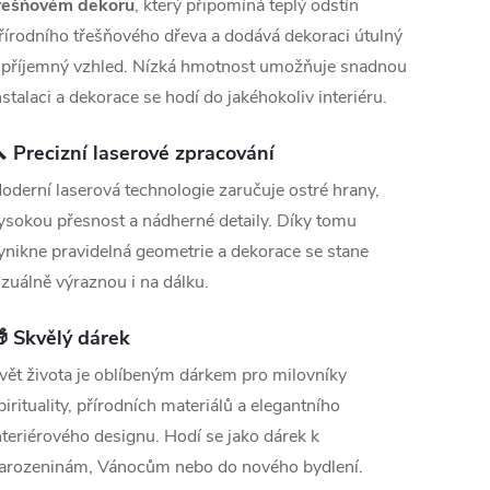
řešňovém dekoru
, který připomíná teplý odstín
řírodního třešňového dřeva a dodává dekoraci útulný
 příjemný vzhled. Nízká hmotnost umožňuje snadnou
nstalaci a dekorace se hodí do jakéhokoliv interiéru.
 Precizní laserové zpracování
oderní laserová technologie zaručuje ostré hrany,
ysokou přesnost a nádherné detaily. Díky tomu
ynikne pravidelná geometrie a dekorace se stane
izuálně výraznou i na dálku.
 Skvělý dárek
vět života je oblíbeným dárkem pro milovníky
pirituality, přírodních materiálů a elegantního
nteriérového designu. Hodí se jako dárek k
arozeninám, Vánocům nebo do nového bydlení.