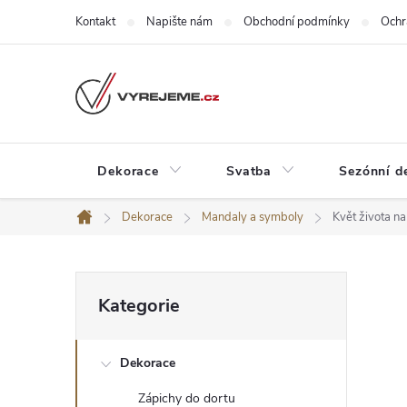
Přejít
Kontakt
Napište nám
Obchodní podmínky
Ochr
na
obsah
Dekorace
Svatba
Sezónní d
Dekorace
Mandaly a symboly
Květ života n
Domů
P
Přeskočit
Kategorie
kategorie
o
Dekorace
s
Zápichy do dortu