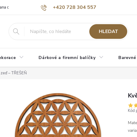
+420 728 304 557
ana osobních údajů
O nás
HLEDAT
ekorace
Dárkové a firemní balíčky
Barevné
a zeď – TŘEŠEŇ
Kvě
Kód 
Mate
varia