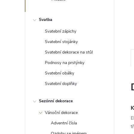
e
l
Svatba
Svatební zápichy
Svatební stojánky
Svatební dekorace na stůl
Podnosy na prstýnky
Svatební obálky
Svatební doplňky
Sezónní dekorace
K
Vánoční dekorace
E
Adventní čísla
t
Ozdoby se jménem