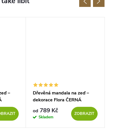
zeď –
Dřevěná mandala na zeď –
Dřevěná
Á
dekorace Flora ČERNÁ
dekorac
789 Kč
789
od
od
OBRAZIT
ZOBRAZIT
Skladem
Sklad