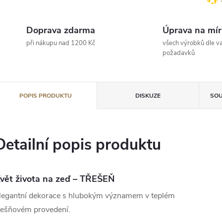
Doprava zdarma
Úprava na mír
při nákupu nad 1200 Kč
všech výrobků dle va
požadavků
POPIS PRODUKTU
DISKUZE
SOU
Detailní popis produktu
vět života na zeď – TŘEŠEŇ
legantní dekorace s hlubokým významem v teplém
řešňovém provedení.