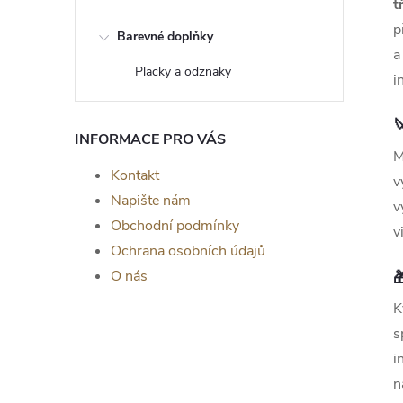
t
p
Barevné doplňky
a
Placky a odznaky
i

INFORMACE PRO VÁS
M
Kontakt
v
Napište nám
v
Obchodní podmínky
v
Ochrana osobních údajů
O nás

K
s
i
n