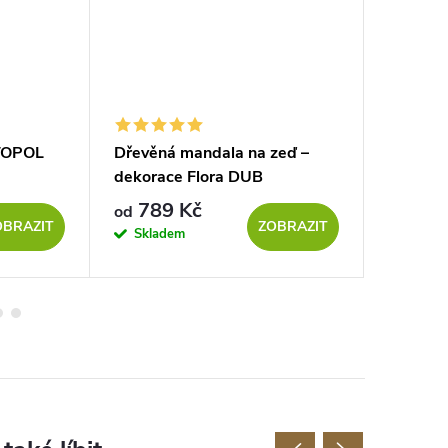
 TOPOL
Dřevěná mandala na zeď –
Květ ži
dekorace Flora DUB
789 Kč
64 
od
od
OBRAZIT
ZOBRAZIT
Skladem
Sklad