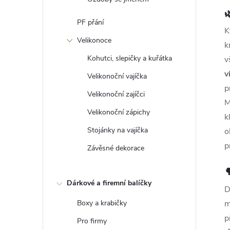

PF přání
K
Velikonoce
k
Kohutci, slepičky a kuřátka
v
v
Velikonoční vajíčka
p
Velikonoční zajíčci
M
Velikonoční zápichy
k
Stojánky na vajíčka
o
p
Závěsné dekorace

Dárkové a firemní balíčky
D
Boxy a krabičky
m
p
Pro firmy