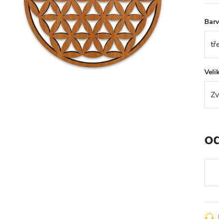
Bar
Veli
o
Měr
cena