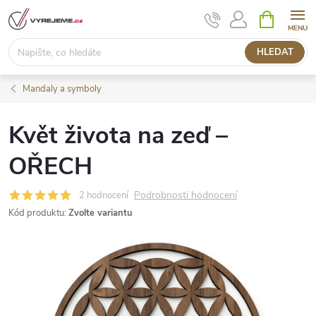
Přejít
NÁKUPNÍ
KOŠÍK
na
obsah
HLEDAT
Mandaly a symboly
Květ života na zeď –
OŘECH
Podrobnosti hodnocení
2 hodnocení
Kód produktu:
Zvolte variantu