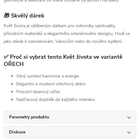
geometrie a dekorace se stane vizuálně výraznou i na dálku.
🎁 Skvělý dárek
Květ života je oblíbeným dárkem pro milovníky spirituality,
přírodních materiálů a elegantního interiérového designu. Hodí se
jako dárek k narozeninám, Vánocům nebo do nového bydlení.
✅ Proč si vybrat tento Květ života ve variantě
OŘECH
Silný symbol harmonie a energie
Elegantní a moderní ořechový dekor
Precizní laserový výřez
Nadčasový doplněk do každého interiéru
Parametry produktu
Diskuse