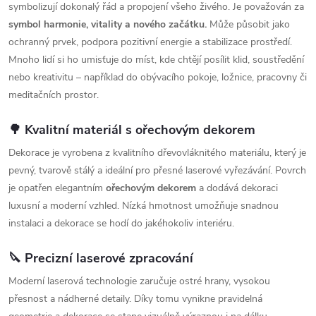
symbolizují dokonalý řád a propojení všeho živého. Je považován za
symbol harmonie, vitality a nového začátku.
Může působit jako
ochranný prvek, podpora pozitivní energie a stabilizace prostředí.
Mnoho lidí si ho umisťuje do míst, kde chtějí posílit klid, soustředění
nebo kreativitu – například do obývacího pokoje, ložnice, pracovny či
meditačních prostor.
🌳 Kvalitní materiál s ořechovým dekorem
Dekorace je vyrobena z kvalitního dřevovláknitého materiálu, který je
pevný, tvarově stálý a ideální pro přesné laserové vyřezávání. Povrch
je opatřen elegantním
ořechovým dekorem
a dodává dekoraci
luxusní a moderní vzhled. Nízká hmotnost umožňuje snadnou
instalaci a dekorace se hodí do jakéhokoliv interiéru.
🔪 Precizní laserové zpracování
Moderní laserová technologie zaručuje ostré hrany, vysokou
přesnost a nádherné detaily. Díky tomu vynikne pravidelná