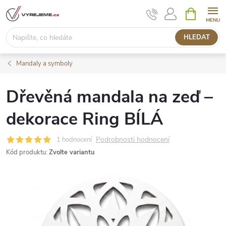
Přejít
NÁKUPNÍ
KOŠÍK
na
obsah
HLEDAT
Mandaly a symboly
Dřevěná mandala na zeď –
dekorace Ring BÍLÁ
Podrobnosti hodnocení
1 hodnocení
Kód produktu:
Zvolte variantu