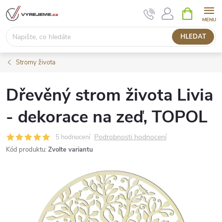
Přejít
NÁKUPNÍ
KOŠÍK
na
obsah
HLEDAT
Stromy života
Dřevěný strom života Livia
- dekorace na zeď, TOPOL
Podrobnosti hodnocení
5 hodnocení
Kód produktu:
Zvolte variantu