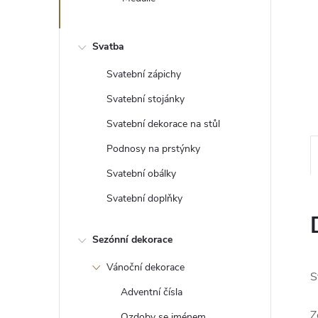
e
l
Svatba
Svatební zápichy
Svatební stojánky
Svatební dekorace na stůl
Podnosy na prstýnky
Svatební obálky
Svatební doplňky
Sezónní dekorace
Vánoční dekorace
S
Adventní čísla
Z
Ozdoby se jménem