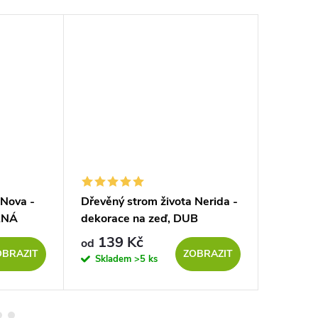
 Nova -
Dřevěný strom života Nerida -
Dřevěný 
RNÁ
dekorace na zeď, DUB
dekorac
SONOMA
SONOM
139 Kč
139
od
od
OBRAZIT
ZOBRAZIT
Skladem
>5 ks
Sklad