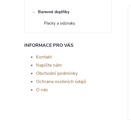
Barevné doplňky
Placky a odznaky
INFORMACE PRO VÁS
Kontakt
Napište nám
Obchodní podmínky
Ochrana osobních údajů
om života Markus -
Dřevěný strom života Fénix -
O nás
a zeď, DUB
dekorace na zeď, BÍLÁ
č
139 Kč
od
ZOBRAZIT
ZOBRAZIT
5 ks
Skladem
>5 ks