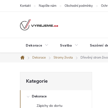
Přejít
Kontakt
Napište nám
Obchodní podmínky
Ochr
na
obsah
Dekorace
Svatba
Sezónní d
Dekorace
Stromy života
Dřevěný strom živo
Domů
P
Přeskočit
Kategorie
kategorie
o
Dekorace
s
Zápichy do dortu