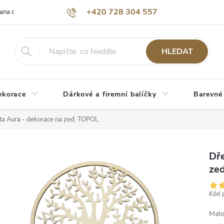
+420 728 304 557
ana osobních údajů
O nás
HLEDAT
ekorace
Dárkové a firemní balíčky
Barevné
ta Aura - dekorace na zeď, TOPOL
Dře
ze
Kód 
Mate