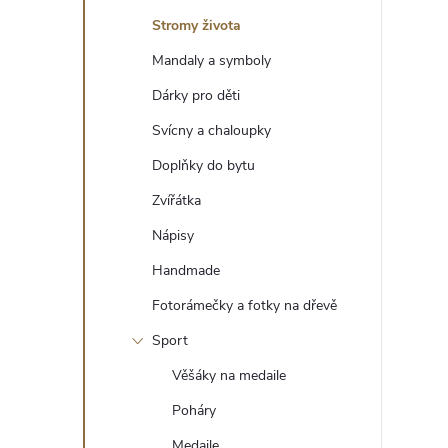
t
Stromy života
r
Mandaly a symboly
Dárky pro děti
a
Svícny a chaloupky
n
Doplňky do bytu
Zvířátka
n
Nápisy
í
Handmade
Fotorámečky a fotky na dřevě
p
Sport
a
Věšáky na medaile
n
Poháry
Medaile