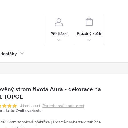
NÁKUPNÍ
KOŠÍK
Prázdný košík
Přihlášení
 doplňky
věný strom života Aura - dekorace na
ď, TOPOL
Podrobnosti hodnocení
4 hodnocení
produktu:
Zvolte variantu
riál: 3mm topolová překližka | Rozměr: vyberte v nabídce