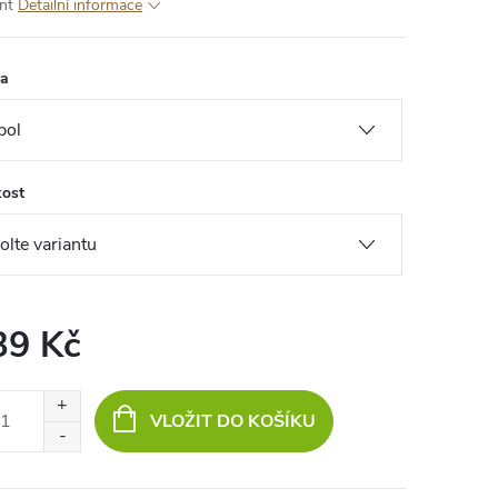
nt
Detailní informace
va
kost
39 Kč
ná
:
VLOŽIT DO KOŠÍKU