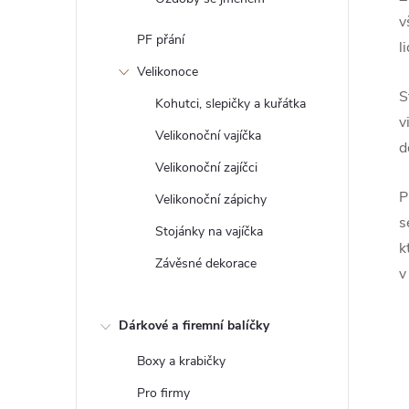
v
PF přání
l
Velikonoce
S
Kohutci, slepičky a kuřátka
v
Velikonoční vajíčka
d
Velikonoční zajíčci
P
Velikonoční zápichy
s
Stojánky na vajíčka
k
Závěsné dekorace
v
Dárkové a firemní balíčky
Boxy a krabičky
Pro firmy