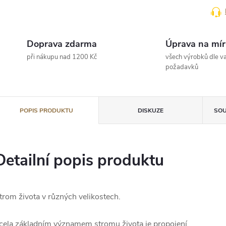
Doprava zdarma
Úprava na mír
při nákupu nad 1200 Kč
všech výrobků dle va
požadavků
POPIS PRODUKTU
DISKUZE
SOU
Detailní popis produktu
trom života v různých velikostech.
cela základním významem stromu života je propojení