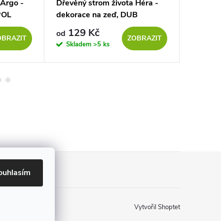
 Argo -
Dřevěný strom života Héra -
Dřevěný
POL
dekorace na zeď, DUB
dekorac
SONOMA
129 Kč
139
od
od
OBRAZIT
ZOBRAZIT
Skladem
>5 ks
Sklad
ouhlasím
Vytvořil Shoptet