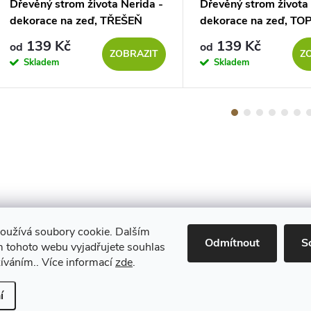
Dřevěný strom života Nerida -
Dřevěný strom života
dekorace na zeď, TŘEŠEŇ
dekorace na zeď, TO
139 Kč
139 Kč
od
od
ZOBRAZIT
Z
Skladem
Skladem
oužívá soubory cookie. Dalším
Maestro
Odmítnout
S
 tohoto webu vyjadřujete souhlas
žíváním.. Více informací
zde
.
Upravit nastavení cookies
í