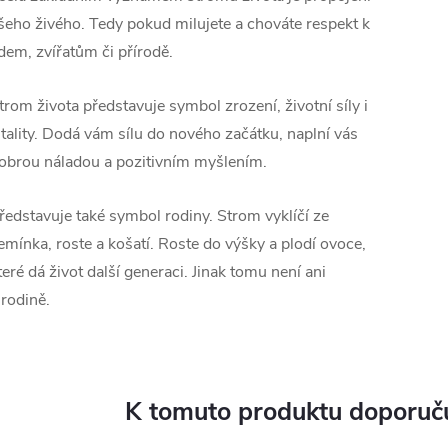
šeho živého. Tedy pokud milujete a chováte respekt k
idem, zvířatům či přírodě.
trom života představuje symbol zrození, životní síly i
itality. Dodá vám sílu do nového začátku, naplní vás
obrou náladou a pozitivním myšlením.
ředstavuje také symbol rodiny. Strom vyklíčí ze
emínka, roste a košatí. Roste do výšky a plodí ovoce,
teré dá život další generaci. Jinak tomu není ani
 rodině.
K tomuto produktu doporuču