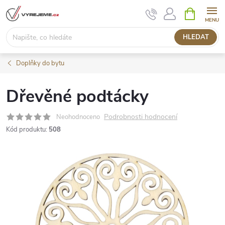
Přejít
NÁKUPNÍ
KOŠÍK
na
obsah
HLEDAT
Doplňky do bytu
Dřevěné podtácky
Podrobnosti hodnocení
Neohodnoceno
Kód produktu:
508