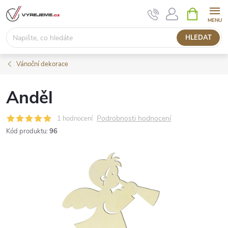
Přejít
NÁKUPNÍ
KOŠÍK
na
obsah
HLEDAT
Vánoční dekorace
Anděl
Podrobnosti hodnocení
1 hodnocení
Kód produktu:
96